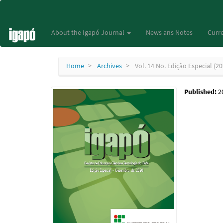
Main
Navigation
Main
About the Igapó Journal
News ans Notes
Curre
Content
Sidebar
Home
Archives
Vol. 14 No. Edição Especial (20
Published:
2