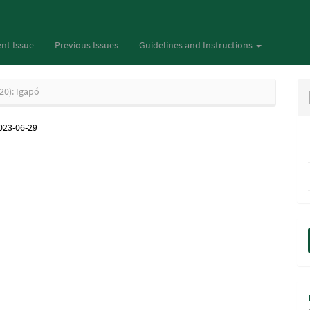
nt Issue
Previous Issues
Guidelines and Instructions
20): Igapó
023-06-29
M
a
S