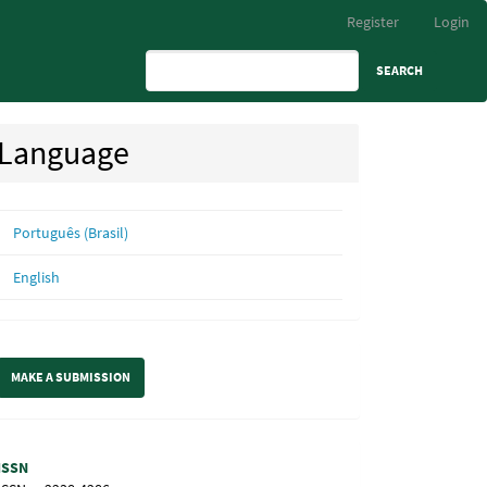
Register
Login
SEARCH
Language
Português (Brasil)
English
ake
MAKE A SUBMISSION
ubmission
Information
ISSN