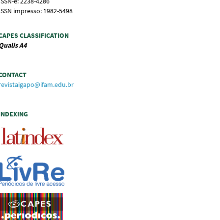
ISSN-e: 2238-4286
ISSN impresso: 1982-5498
CAPES CLASSIFICATION
Qualis
A4
CONTACT
revistaigapo@ifam.edu.br
INDEXING