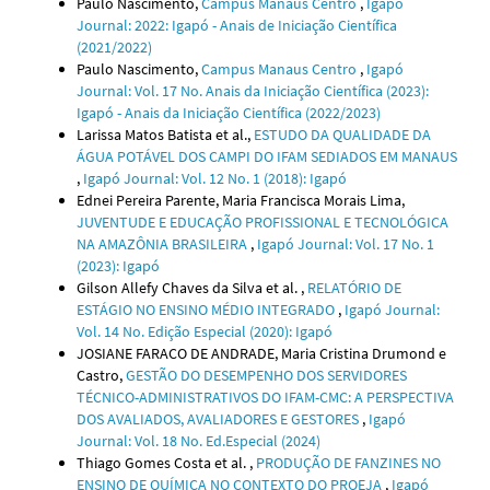
Paulo Nascimento,
Campus Manaus Centro
,
Igapó
Journal: 2022: Igapó - Anais de Iniciação Científica
(2021/2022)
Paulo Nascimento,
Campus Manaus Centro
,
Igapó
Journal: Vol. 17 No. Anais da Iniciação Científica (2023):
Igapó - Anais da Iniciação Científica (2022/2023)
Larissa Matos Batista et al.,
ESTUDO DA QUALIDADE DA
ÁGUA POTÁVEL DOS CAMPI DO IFAM SEDIADOS EM MANAUS
,
Igapó Journal: Vol. 12 No. 1 (2018): Igapó
Ednei Pereira Parente, Maria Francisca Morais Lima,
JUVENTUDE E EDUCAÇÃO PROFISSIONAL E TECNOLÓGICA
NA AMAZÔNIA BRASILEIRA
,
Igapó Journal: Vol. 17 No. 1
(2023): Igapó
Gilson Allefy Chaves da Silva et al. ,
RELATÓRIO DE
ESTÁGIO NO ENSINO MÉDIO INTEGRADO
,
Igapó Journal:
Vol. 14 No. Edição Especial (2020): Igapó
JOSIANE FARACO DE ANDRADE, Maria Cristina Drumond e
Castro,
GESTÃO DO DESEMPENHO DOS SERVIDORES
TÉCNICO-ADMINISTRATIVOS DO IFAM-CMC: A PERSPECTIVA
DOS AVALIADOS, AVALIADORES E GESTORES
,
Igapó
Journal: Vol. 18 No. Ed.Especial (2024)
Thiago Gomes Costa et al. ,
PRODUÇÃO DE FANZINES NO
ENSINO DE QUÍMICA NO CONTEXTO DO PROEJA
,
Igapó