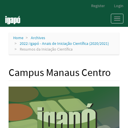
Main
Register
Login
Navigation
Main
Toggl
Content
naviga
Sidebar
Home
Archives
2022: Igapó - Anais de Iniciação Científica (2020/2021)
Resumos da Iniciação Científica
Campus Manaus Centro
Article
Sidebar