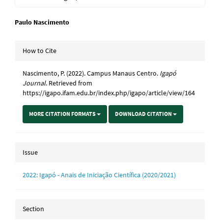
Main
Paulo Nascimento
Article
Article
How to Cite
Content
Details
Nascimento, P. (2022). Campus Manaus Centro.
Igapó
Journal
. Retrieved from
https://igapo.ifam.edu.br/index.php/igapo/article/view/164
MORE CITATION FORMATS
DOWNLOAD CITATION
Issue
2022: Igapó - Anais de Iniciação Científica (2020/2021)
Section