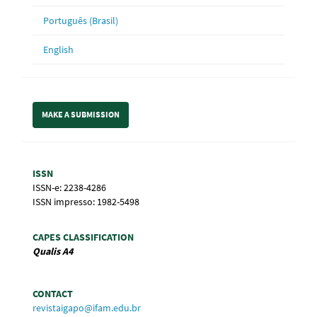
Português (Brasil)
English
Make
MAKE A SUBMISSION
a
Submission
Information
ISSN
ISSN-e: 2238-4286
ISSN impresso: 1982-5498
CAPES CLASSIFICATION
Qualis
A4
CONTACT
revistaigapo@ifam.edu.br