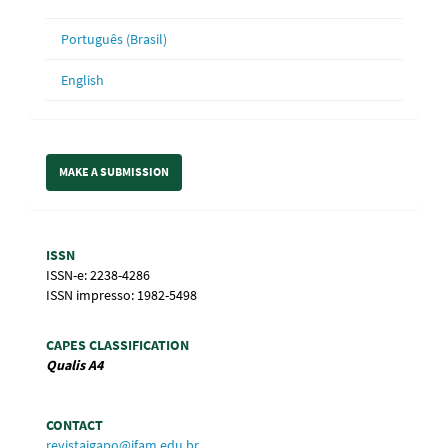
Português (Brasil)
English
Make
MAKE A SUBMISSION
a
Submission
Information
ISSN
ISSN-e: 2238-4286
ISSN impresso: 1982-5498
CAPES CLASSIFICATION
Qualis
A4
CONTACT
revistaigapo@ifam.edu.br