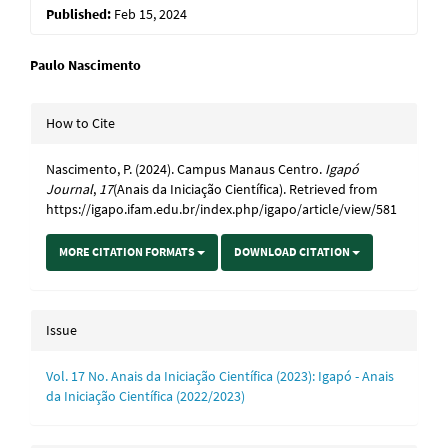
Published:
Feb 15, 2024
Main
Paulo Nascimento
Article
Article
How to Cite
Content
Details
Nascimento, P. (2024). Campus Manaus Centro.
Igapó
Journal
,
17
(Anais da Iniciação Científica). Retrieved from
https://igapo.ifam.edu.br/index.php/igapo/article/view/581
MORE CITATION FORMATS
DOWNLOAD CITATION
Issue
Vol. 17 No. Anais da Iniciação Científica (2023): Igapó - Anais
da Iniciação Científica (2022/2023)