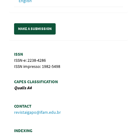
English
Make
MAKE A SUBMISSION
a
Submission
Information
ISSN
ISSN-e: 2238-4286
ISSN impresso: 1982-5498
CAPES CLASSIFICATION
Qualis
A4
CONTACT
revistaigapo@ifam.edu.br
INDEXING