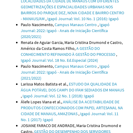
LOCALIDADES DA CIDADE DE MANAUS COM DIFERENTES
GEOMETRIZAÇÕES E ESPACIALIDADES URBANAS NOS
BAIRROS DO PARQUE DEZ, NOVA CIDADE E BAIRRO CENTRO
- MANAUS/AM
,
Igapó Journal: Vol. 10 No. 1 (2016): Igapó
Paulo Nascimento,
Campus Manaus Centro
,
Igapó
Journal: 2022: Igapó - Anais de Iniciação Científica
(2020/2021)
Renata de Aguiar Garcia, Maria Cristina Drumond e Castro,
Américo da Costa Ramos Filho,
A GESTÃO DO
CONHECIMENTO REFINANDO À GESTÃO DO PROCESSO
,
Igapó Journal: Vol. 18 No. Ed.Especial (2024)
Paulo Nascimento,
Campus Manaus Centro
,
Igapó
Journal: 2022: Igapó - Anais de Iniciação Científica
(2021/2022)
Larissa Matos Batista et al.,
ESTUDO DA QUALIDADE DA
ÁGUA POTÁVEL DOS CAMPI DO IFAM SEDIADOS EM MANAUS
,
Igapó Journal: Vol. 12 No. 1 (2018): Igapó
Álefe Lopes Viana et al.,
ANÁLISE DA ACEITABILIDADE DE
PRODUTOS CONFECCIONADOS COM PAPEL ARTESANAL NA
CIDADE DE MANAUS, AMAZONAS
,
Igapó Journal: Vol. 11
No. 1 (2017): Igapó
JOSIANE FARACO DE ANDRADE, Maria Cristina Drumond e
Castro,
GESTÃO DO DESEMPENHO DOS SERVIDORES