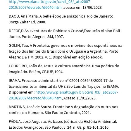
http://www.planalto.gov.br/ccivil_03/_ato2007-
2010/2007/decreto/d6040.htm
;acesso em 13/06/2023
DAOU, Ana Maria. A belle époque amazônica. Rio de Janeiro:
Jorge Zahar Ed, 2000.
DEFOE,D.As aventuras de Robinson Crusoé,Tradução Albino Poli
Junior. Porto Alegre:L &M, 1997.
GOLIN, Tau. A Fronteira: governos e movimentos espontâneos na
fixação dos limites do Brasil com o Uruguai e a Argentina. Porto
Alegre: L & PM, 2002. v. 1. Disponível em edição ebook.
LOUREIRO, João de Jesus. A cultura amazônica: uma poética do
imaginário. Belém, CEJUP, 1994.
IBAMA. Processo administartivo nº 02001.003643/2009-77 de
licenciamento ambiental da UHE São Luís do Tapajós no IBAMA.
Disponível em:
http://www.planalto.gov.br/ccivil_03/_ato2007-
2010/2007/decreto/d6040.htm
, Acesso 15/01/2023.
MARTINS, José de Souza. Fronteira: A degradação do outro nos
confins do Humano. São Paulo: Contexto, 2021.
PÁDUA, José Augusto. As bases teóricas da História Ambiental.
Estudos Avançados, São Paulo, v. 24, n. 68, p. 81-101, 2010,