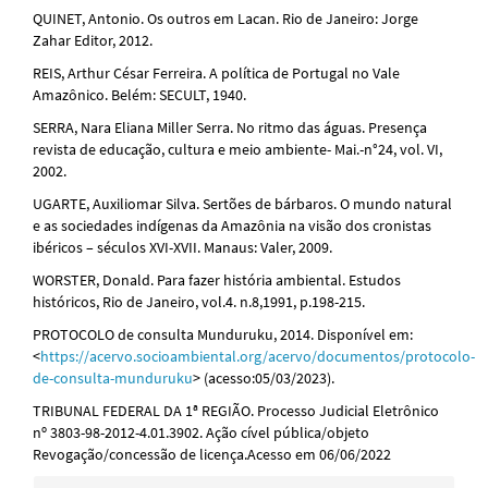
QUINET, Antonio. Os outros em Lacan. Rio de Janeiro: Jorge
Zahar Editor, 2012.
REIS, Arthur César Ferreira. A política de Portugal no Vale
Amazônico. Belém: SECULT, 1940.
SERRA, Nara Eliana Miller Serra. No ritmo das águas. Presença
revista de educação, cultura e meio ambiente- Mai.-n°24, vol. VI,
2002.
UGARTE, Auxiliomar Silva. Sertões de bárbaros. O mundo natural
e as sociedades indígenas da Amazônia na visão dos cronistas
ibéricos – séculos XVI-XVII. Manaus: Valer, 2009.
WORSTER, Donald. Para fazer história ambiental. Estudos
históricos, Rio de Janeiro, vol.4. n.8,1991, p.198-215.
PROTOCOLO de consulta Munduruku, 2014. Disponível em:
<
https://acervo.socioambiental.org/acervo/documentos/protocolo-
de-consulta-munduruku
> (acesso:05/03/2023).
TRIBUNAL FEDERAL DA 1ª REGIÃO. Processo Judicial Eletrônico
nº 3803-98-2012-4.01.3902. Ação cível pública/objeto
Revogação/concessão de licença.Acesso em 06/06/2022