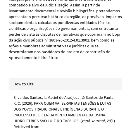
combatido e alvo de judicialização. Assim, a partir de
levantamento documental e revisão bibliográfica, pretendemos
apresentar o percurso histórico da região; os prováveis impactos
socioambientais calculados por diversas entidades técnico
científicas e organizações não governamentais, sem entretanto
perder de vista as disputas de narrativas que ocorreram no bojo
da ação civil pública nº 3803-98-2012-4.01.3902, bem como as
ações e manobras administrativas e jurídicas que se
desenrolaram nos bastidores do projeto de construção do
Aproveitamento hidrelétrico.
Article
How to Cite
Details
Silva dos Santos, I., Maciel de Araújo, J., & Santos de Paula ,
K. C. (2026). PARA QUEM VAI SERVIR?AS TENSÕES E LUTAS
DOS POVOS TRADICIONAIS E INDÍGENAS DURANTE O
PROCESSO DE LICENCIAMENTO AMBIENTAL DA USINA
HIDRELÉTRICA SÃO LUIZ DO TAPAJÓS.
Igapó Journal
,
20
(1).
Retrieved from