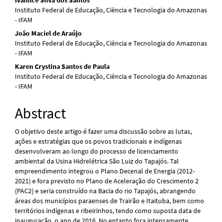
Main
Instituto Federal de Educação, Ciência e Tecnologia do Amazonas
Article
- IFAM
Content
João Maciel de Araújo
Instituto Federal de Educação, Ciência e Tecnologia do Amazonas
- IFAM
Karen Crystina Santos de Paula
Instituto Federal de Educação, Ciência e Tecnologia do Amazonas
- IFAM
Abstract
O objetivo deste artigo é fazer uma discussão sobre as lutas,
ações e estratégias que os povos tradicionais e indígenas
desenvolveram ao longo do processo de licenciamento
ambiental da Usina Hidrelétrica São Luiz do Tapajós. Tal
empreendimento integrou o Plano Decenal de Energia (2012-
2021) e fora previsto no Plano de Aceleração do Crescimento 2
(PAC2) e seria construído na Bacia do rio Tapajós, abrangendo
áreas dos municípios paraenses de Trairão e Itaituba, bem como
territórios indígenas e ribeirinhos, tendo como suposta data de
inauguração, o ano de 2016. No entanto fora intensamente