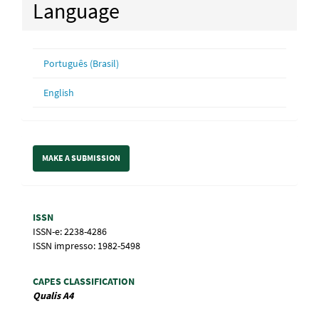
Language
Português (Brasil)
English
Make
MAKE A SUBMISSION
a
Submission
Information
ISSN
ISSN-e: 2238-4286
ISSN impresso: 1982-5498
CAPES CLASSIFICATION
Qualis
A4