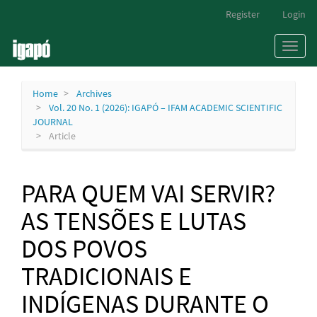
Main
Register
Login
Navigation
Main
Toggl
Content
naviga
Sidebar
Home
Archives
Vol. 20 No. 1 (2026): IGAPÓ – IFAM ACADEMIC SCIENTIFIC
JOURNAL
Article
PARA QUEM VAI SERVIR?
AS TENSÕES E LUTAS
DOS POVOS
TRADICIONAIS E
INDÍGENAS DURANTE O