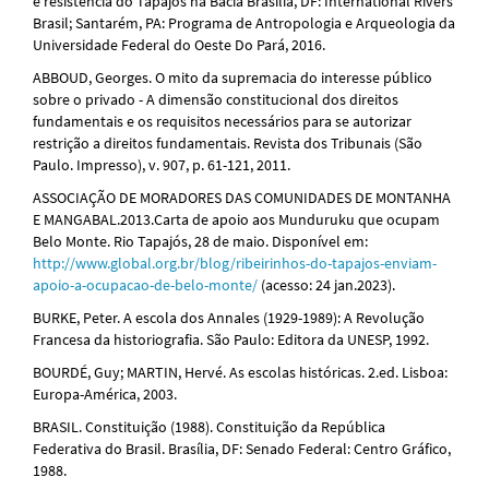
e resistência do Tapajós na Bacia Brasília, DF: International Rivers
Brasil; Santarém, PA: Programa de Antropologia e Arqueologia da
Universidade Federal do Oeste Do Pará, 2016.
ABBOUD, Georges. O mito da supremacia do interesse público
sobre o privado - A dimensão constitucional dos direitos
fundamentais e os requisitos necessários para se autorizar
restrição a direitos fundamentais. Revista dos Tribunais (São
Paulo. Impresso), v. 907, p. 61-121, 2011.
ASSOCIAÇÃO DE MORADORES DAS COMUNIDADES DE MONTANHA
E MANGABAL.2013.Carta de apoio aos Munduruku que ocupam
Belo Monte. Rio Tapajós, 28 de maio. Disponível em:
http://www.global.org.br/blog/ribeirinhos-do-tapajos-enviam-
apoio-a-ocupacao-de-belo-monte/
(acesso: 24 jan.2023).
BURKE, Peter. A escola dos Annales (1929-1989): A Revolução
Francesa da historiografia. São Paulo: Editora da UNESP, 1992.
BOURDÉ, Guy; MARTIN, Hervé. As escolas históricas. 2.ed. Lisboa:
Europa-América, 2003.
BRASIL. Constituição (1988). Constituição da República
Federativa do Brasil. Brasília, DF: Senado Federal: Centro Gráfico,
1988.