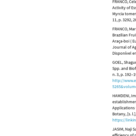
FRANCO, Cele
Activity of Es
Myrcia toment
11, p. 3292, 
FRANCO, Mari
Brazilian Fru
Araça-boi ( E
Journal of Ag
Disponível 
GOEL, Shagu
Spp. and Biofi
n. 3, p. 192–
http://www.e
5265&volum
HAMDENI, Imt
establishmen
Applications 
Botany, [s. l.
https://link
JASIM, Naji 
efficiency o