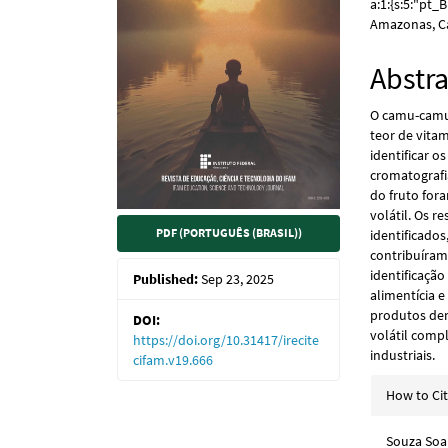
a:1:{s:5:"pt_
Amazonas, C
Abstra
O camu-camu
teor de vita
identificar 
cromatografi
do fruto fora
volátil. Os 
PDF (PORTUGUÊS (BRASIL))
identificado
contribuíram
identificaçã
Published:
Sep 23, 2025
alimentícia 
produtos der
DOI:
volátil compl
https://doi.org/10.31417/irecite
industriais.
cifam.v19.666
Articl
How to Ci
Detail
Souza Soare