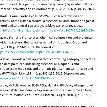
sue culture of date palms (phoenix dactylifera l.) by in vitro culture.
nal of Chemistry and Environment, [s. l.], v. 25, n. 6, p. 40–45, 2021.
RAÚJO, Ana Carolina et al. GC-MS-FID characterization and
 activity of the Mikania cordifolia essential oil and limonene against
Food and Chemical Toxicology, [s. l.], v. 136, p. 111023, 2020.
em:
https://linkinghub.elsevier.com/retrieve/pii/S0278691519308130
.
ziele Francine Franco et al. Chemical composition and biological
iquidambar styraciflua L. leaf essential oil. Industrial Crops and
l.], v. 138, p. 111446, 2019. Disponível em:
inghub.elsevier.com/retrieve/pii/S0926669019304492
.
a et al. Towards a new approach of controlling endophytic bacteria
ith date palm explants using essential oils, aqueous and
xtracts from medicinal and aromatic plants. Plant Cell, Tissue and
 (PCTOC), [s. l.], v. 137, n. 2, p. 285–295, 2019. Disponível em:
springer.com/10.1007/s11240-019-01570-1
.
h A; KHALIL, Amal A; EL-SHAZLY, Manal A. Efficiency of eugenol oil
 against Banana bunchy top virus and contamination with fungi
e culture. Mokbel et al. Arab J. Biotech, [s. l.], v. 20, n. 1, p. 33–50,
inaldo Vicente et al. Ethnobotanical study of medicinal plants used