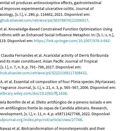
ntial oil produces antinociceptive effects, gastrointestinal
d improves experimental ulcerative colitis. Journal of
logy, [s. l.], v. 280, p. 114462, 2021. Disponível em:
inghub.elsevier.com/retrieve/pii/S0378874121006917
.
 et al. Knowledge-Based Constrained Function Optimization Using
rithms with an Enhanced Social Influence Metaphor. In: [S. l.: s. n.],
–119. Disponível em:
https://link.springer.com/10.1007/978-3-642-
laudia Fernandes et al. Acaricidal activity of Derris floribunda
 and its main constituent. Asian Pacific Journal of Tropical
s. l.], v. 7, n. 9, p. 791–796, 2017. Disponível em:
nghub.elsevier.com/retrieve/pii/S2221169117308432
.
A. et al. Essential oil composition of four Plinia species (Myrtaceae).
ragrance Journal, [s. l.], v. 21, n. 3, p. 565–567, 2006. Disponível em:
elibrary.wiley.com/doi/10.1002/ffj.1638
.
ela Bomfim de et al. Efeito antifúngico de α-pineno isolado e em
om antifúngicos frente às cepas de Candida albicans. Research,
evelopment, [s. l.], v. 11, n. 4, p. e58711427748, 2022. Disponível
rsdjournal.org/index.php/rsd/article/view/27748
.
Nawaz et al. Biotransformation of monoterpenoids and their