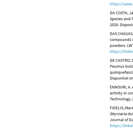
https://www
DA COSTA, Jam
Species and Th
2020. Dispon
DAS CHAGAS, 
compounds in
powders. LWT,
https://link
DE CASTRO, Dé
Peumus boldu
quinquefascia
Disponível 
ENNOURI, A. e
activity in c
Technology, [s
FIDELIS, Mar
(Myrciaria du
Journal of Dai
https://link