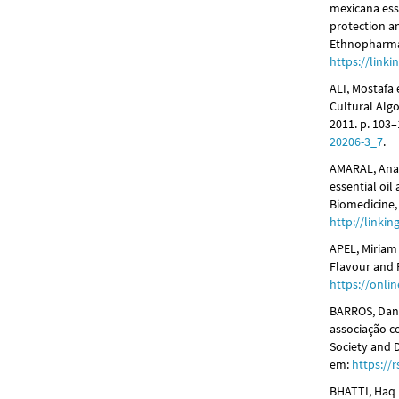
mexicana esse
protection an
Ethnopharmaco
https://link
ALI, Mostafa
Cultural Algo
2011. p. 103
20206-3_7
.
AMARAL, Ana C
essential oil
Biomedicine, [
http://linki
APEL, Miriam 
Flavour and F
https://onlin
BARROS, Dani
associação c
Society and D
em:
https://
BHATTI, Haq 