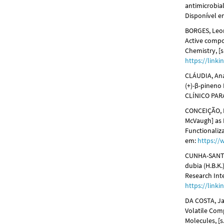
antimicrobial 
Disponível 
BORGES, Leon
Active compo
Chemistry, [s.
https://link
CLÁUDIA, An
(+)-β-pinen
CLÍNICO PARA
CONCEIÇÃO, N
McVaugh] as 
Functionalizat
em:
https:/
CUNHA-SANTOS
dubia (H.B.K
Research Inte
https://link
DA COSTA, Jam
Volatile Com
Molecules, [s.