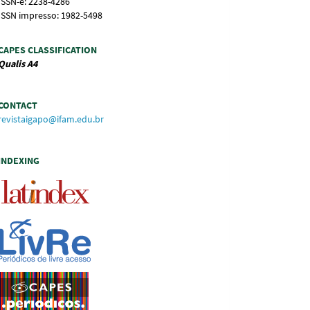
ISSN-e: 2238-4286
ISSN impresso: 1982-5498
CAPES CLASSIFICATION
Qualis
A4
CONTACT
revistaigapo@ifam.edu.br
INDEXING