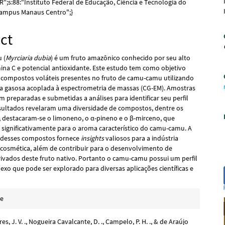
BR";s:88:"Instituto Federal de Educação, Ciência e Tecnologia do
ampus Manaus Centro";}
ct
 (
Myrciaria dubia
) é um fruto amazônico conhecido por seu alto
mina C e potencial antioxidante. Este estudo tem como objetivo
os compostos voláteis presentes no fruto de camu-camu utilizando
a gasosa acoplada à espectrometria de massas (CG-EM). Amostras
m preparadas e submetidas a análises para identificar seu perfil
resultados revelaram uma diversidade de compostos, dentre os
s, destacaram-se o limoneno, o α-pineno e o β-mirceno, que
 significativamente para o aroma característico do camu-camu. A
o desses compostos fornece
insights
valiosos para a indústria
e cosmética, além de contribuir para o desenvolvimento de
ivados deste fruto nativo. Portanto o camu-camu possui um perfil
exo que pode ser explorado para diversas aplicações científicas e
e
te
s
s, J. V. ., Nogueira Cavalcante, D. ., Campelo, P. H. ., & de Araújo