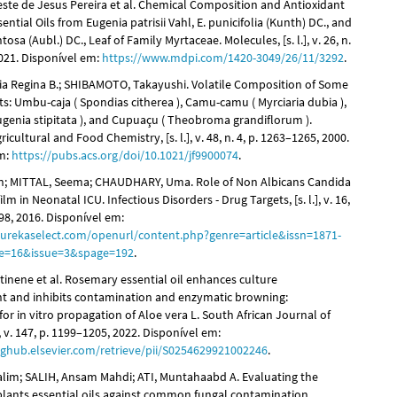
ste de Jesus Pereira et al. Chemical Composition and Antioxidant
sential Oils from Eugenia patrisii Vahl, E. punicifolia (Kunth) DC., and
osa (Aubl.) DC., Leaf of Family Myrtaceae. Molecules, [s. l.], v. 26, n.
2021. Disponível em:
https://www.mdpi.com/1420-3049/26/11/3292
.
a Regina B.; SHIBAMOTO, Takayushi. Volatile Composition of Some
its: Umbu-caja ( Spondias citherea ), Camu-camu ( Myrciaria dubia ),
ugenia stipitata ), and Cupuaçu ( Theobroma grandiflorum ).
ricultural and Food Chemistry, [s. l.], v. 48, n. 4, p. 1263–1265, 2000.
em:
https://pubs.acs.org/doi/10.1021/jf9900074
.
n; MITTAL, Seema; CHAUDHARY, Uma. Role of Non Albicans Candida
lm in Neonatal ICU. Infectious Disorders - Drug Targets, [s. l.], v. 16,
198, 2016. Disponível em:
urekaselect.com/openurl/content.php?genre=article&issn=1871-
e=16&issue=3&spage=192
.
inene et al. Rosemary essential oil enhances culture
t and inhibits contamination and enzymatic browning:
for in vitro propagation of Aloe vera L. South African Journal of
], v. 147, p. 1199–1205, 2022. Disponível em:
inghub.elsevier.com/retrieve/pii/S0254629921002246
.
Salim; SALIH, Ansam Mahdi; ATI, Muntahaabd A. Evaluating the
f plants essential oils against common fungal contamination