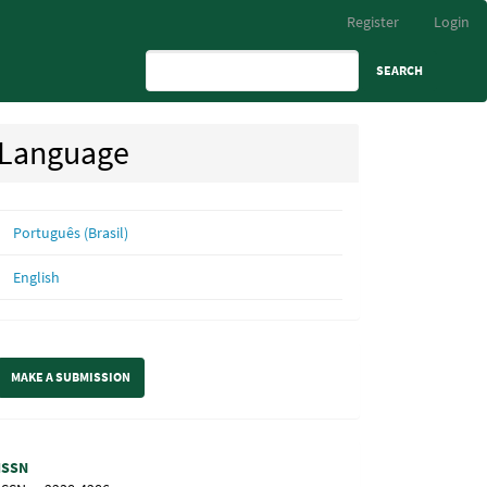
Register
Login
SEARCH
Language
Português (Brasil)
English
ake
MAKE A SUBMISSION
ubmission
Information
ISSN