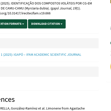
J. (2025). IDENTIFICAÇÃO DOS COMPOSTOS VOLÁTEIS POR CG-EM
DE CAMU-CAMU (Myrciaria dubia).
Igapó Journal
,
19
(1).
i.org/10.31417/irecitecifam.v19.666
TATION FORMATS
DOWNLOAD CITATION
o. 1 (2025): IGAPÓ – IFAM ACADEMIC SCIENTIFIC JOURNAL
ences
ELLA, González-Ramírez et al. Limonene from Agastache