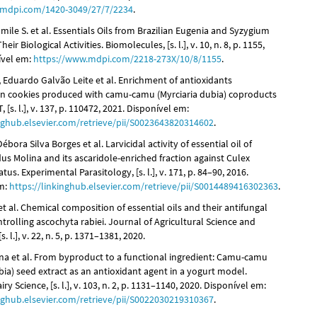
.mdpi.com/1420-3049/27/7/2234
.
ile S. et al. Essentials Oils from Brazilian Eugenia and Syzygium
eir Biological Activities. Biomolecules, [s. l.], v. 10, n. 8, p. 1155,
ível em:
https://www.mdpi.com/2218-273X/10/8/1155
.
Eduardo Galvão Leite et al. Enrichment of antioxidants
 cookies produced with camu-camu (Myrciaria dubia) coproducts
 [s. l.], v. 137, p. 110472, 2021. Disponível em:
inghub.elsevier.com/retrieve/pii/S0023643820314602
.
bora Silva Borges et al. Larvicidal activity of essential oil of
s Molina and its ascaridole-enriched fraction against Culex
tus. Experimental Parasitology, [s. l.], v. 171, p. 84–90, 2016.
em:
https://linkinghub.elsevier.com/retrieve/pii/S0014489416302363
.
t al. Chemical composition of essential oils and their antifungal
ontrolling ascochyta rabiei. Journal of Agricultural Science and
. l.], v. 22, n. 5, p. 1371–1381, 2020.
ina et al. From byproduct to a functional ingredient: Camu-camu
bia) seed extract as an antioxidant agent in a yogurt model.
ry Science, [s. l.], v. 103, n. 2, p. 1131–1140, 2020. Disponível em:
inghub.elsevier.com/retrieve/pii/S0022030219310367
.