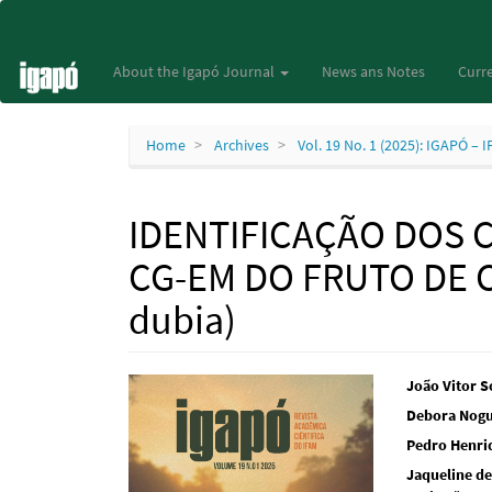
Main
Navigation
Main
About the Igapó Journal
News ans Notes
Curre
Content
Sidebar
Home
Archives
Vol. 19 No. 1 (2025): IGAPÓ 
IDENTIFICAÇÃO DOS 
CG-EM DO FRUTO DE C
dubia)
Article
Main
João Vitor 
Debora Nogu
Sidebar
Articl
Pedro Henri
Conte
Jaqueline de