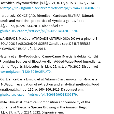
activities. Phytomedicine, [s. l.], v. 21, n. 12, p. 1597–1626, 2014.
em:
https://linkinghub.elsevier.com/retrieve/pii/S0944711314002931
.
ardo Luiz; CONCEIÇÃO, Edemilson Cardoso; SILVEIRA, Dâmaris.
unds and medicinal properties of Myrciaria genus. Food
 l.], v. 153, p. 224–233, 2014. Disponível em:
inghub.elsevier.com/retrieve/pii/S0308814613019328
.
a; ANDRADE, Macêdo. ATIVIDADE ANTIFÚNGICA DO (+)-α-pineno E
o ISOLADOS E ASSOCIADOS SOBRE Candida spp. DE INTERESSE
 CAVIDADE BUCAL. [s. l.], 2017.
atália et al. By-Products of Camu-Camu [Myrciaria dubia (Kunth)
Promising Sources of Bioactive High Added-Value Food Ingredients:
ion of Yogurts. Molecules, [s. l.], v. 25, n. 1, p. 70, 2019. Disponível
/www.mdpi.com/1420-3049/25/1/70
.
, Elenice Carla Emidio et al. Vitamin C in camu-camu [Myrciaria
.) McVaugh]: evaluation of extraction and analytical methods. Food
rnational, [s. l.], v. 115, p. 160–166, 2019. Disponível em:
inghub.elsevier.com/retrieve/pii/S0963996918306379
.
ile Silva et al. Chemical Composition and Variability of the
ponents of Myrciaria Species Growing in the Amazon Region.
 l.], v. 27, n. 7, p. 2234, 2022. Disponível em: