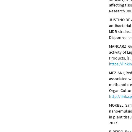
affecting tis
Research Jour
JUSTINO DE A
antibacterial
MDR strains. 
Disponível 
MANCARZ, Gra
activity of L
Products, [s. 
https://link
MEZIANI, Red
associated w
methanolic e
Organ Culture
http://link.
MOKBEL, Sama
nanoemulsion
in plant tissu
2017.
RIBEIRO, Reg