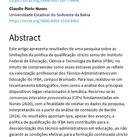
https://orcid.org/0009-0007-0077-9498
Content
Claudio Pinto Nunes
Universidade Estadual do Sudoeste da Bahia
https://orcid.org/0000-0003-1514-6961
Abstract
Este artigo apresenta resultados de uma pesquisa sobre as
limitações da política de qualificação
stricto sensu
do Instituto
Federal de Educação, Ciência e Tecnologia da Bahia (IFBA), no
intuito de compreender como esses entraves podem se refletir
na valorização profissional dos Técnico-Administrativos em
Educação do IFBA,
campus
Brumado. Para isso, realizou-se um
levantamento bibliográfico, bem como a análise dos principais
dispositivos legais relacionados à temática. Recorreu-se às
conversas interativo-provocativas
(CIPs) fundamentadas em
Nunes (2020), com a finalidade de coletar os dados da pesquisa,
interpretando-os a partir da análise de conteúdo de Bardin
(2016). Os resultados apontam que, apesar dos avanços, a
política de qualificação do IFBA tem contribuído para a
desvalorização dos técnico-administrativos em educação, ao não
garantir as condições efetivas para a formação continuada
stricto