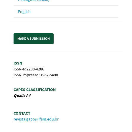
English
Make
MAKE A SUBMISSION
a
Submission
Information
ISSN
ISSN-e: 2238-4286
ISSN impresso: 1982-5498
CAPES CLASSIFICATION
Qualis
A4
CONTACT
revistaigapo@ifam.edu.br