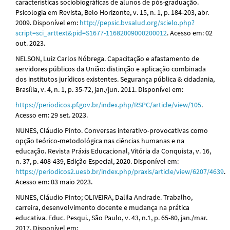
características sociobiográficas de alunos de pós-graduação.
Psicologia em Revista, Belo Horizonte, v. 15, n. 1, p. 184-203, abr.
2009. Disponível em:
http://pepsic.bvsalud.org/scielo.php?
script=sci_arttext&pid=S1677-11682009000200012
. Acesso em: 02
out. 2023.
NELSON, Luiz Carlos Nóbrega. Capacitação e afastamento de
servidores públicos da União: distinção e aplicação combinada
dos institutos jurídicos existentes. Segurança pública & cidadania,
Brasília, v. 4, n. 1, p. 35-72, jan./jun. 2011. Disponível em:
https://periodicos.pf.gov.br/index.php/RSPC/article/view/105
.
Acesso em: 29 set. 2023.
NUNES, Cláudio Pinto. Conversas interativo-provocativas como
opção teórico-metodológica nas ciências humanas e na
educação. Revista Práxis Educacional, Vitória da Conquista, v. 16,
n. 37, p. 408-439, Edição Especial, 2020. Disponível em:
https://periodicos2.uesb.br/index.php/praxis/article/view/6207/4639
.
Acesso em: 03 maio 2023.
NUNES, Cláudio Pinto; OLIVEIRA, Dalila Andrade. Trabalho,
carreira, desenvolvimento docente e mudança na prática
educativa. Educ. Pesqui., São Paulo, v. 43, n.1, p. 65-80, jan./mar.
2017. Disponível em: