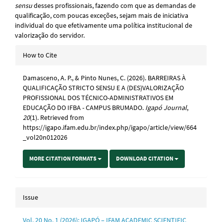
sensu
desses profissionais, fazendo com que as demandas de
qualificação, com poucas exceções, sejam mais de iniciativa
individual do que efetivamente uma política institucional de
valorização do servidor.
Article
How to Cite
Details
Damasceno, A. P., & Pinto Nunes, C. (2026). BARREIRAS À
QUALIFICAÇÃO STRICTO SENSU E A (DES)VALORIZAÇÃO
PROFISSIONAL DOS TÉCNICO-ADMINISTRATIVOS EM
EDUCAÇÃO DO IFBA - CAMPUS BRUMADO.
Igapó Journal
,
20
(1). Retrieved from
https://igapo.ifam.edu.br/index.php/igapo/article/view/664
_vol20n012026
MORE CITATION FORMATS
DOWNLOAD CITATION
Issue
Vol. 20 No. 1 (2026): IGAPÓ – IFAM ACADEMIC SCIENTIFIC