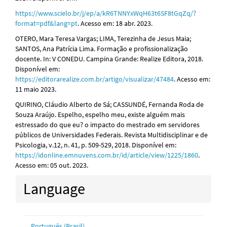
https://www.scielo.br/j/ep/a/kR6TNNYxWqH63t6SF8tGqZq/?
format=pdf&lang=pt
. Acesso em: 18 abr. 2023.
OTERO, Mara Teresa Vargas; LIMA, Terezinha de Jesus Maia;
SANTOS, Ana Patrícia Lima. Formação e profissionalização
docente. In: V CONEDU. Campina Grande: Realize Editora, 2018.
Disponível em:
https://editorarealize.com.br/artigo/visualizar/47484
. Acesso em:
11 maio 2023.
QUIRINO, Cláudio Alberto de Sá; CASSUNDÉ, Fernanda Roda de
Souza Araújo. Espelho, espelho meu, existe alguém mais
estressado do que eu? o impacto do mestrado em servidores
públicos de Universidades Federais. Revista Multidisciplinar e de
Psicologia, v.12, n. 41, p. 509-529, 2018. Disponível em:
https://idonline.emnuvens.com.br/id/article/view/1225/1860
.
Acesso em: 05 out. 2023.
Language
Português (Brasil)