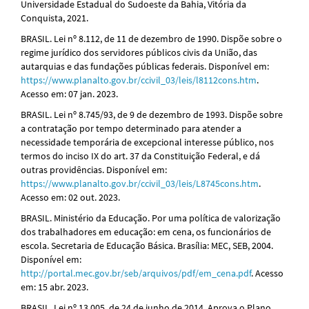
Universidade Estadual do Sudoeste da Bahia, Vitória da
Conquista, 2021.
BRASIL. Lei nº 8.112, de 11 de dezembro de 1990. Dispõe sobre o
regime jurídico dos servidores públicos civis da União, das
autarquias e das fundações públicas federais. Disponível em:
https://www.planalto.gov.br/ccivil_03/leis/l8112cons.htm
.
Acesso em: 07 jan. 2023.
BRASIL. Lei nº 8.745/93, de 9 de dezembro de 1993. Dispõe sobre
a contratação por tempo determinado para atender a
necessidade temporária de excepcional interesse público, nos
termos do inciso IX do art. 37 da Constituição Federal, e dá
outras providências. Disponível em:
https://www.planalto.gov.br/ccivil_03/leis/L8745cons.htm
.
Acesso em: 02 out. 2023.
BRASIL. Ministério da Educação. Por uma política de valorização
dos trabalhadores em educação: em cena, os funcionários de
escola. Secretaria de Educação Básica. Brasília: MEC, SEB, 2004.
Disponível em:
http://portal.mec.gov.br/seb/arquivos/pdf/em_cena.pdf
. Acesso
em: 15 abr. 2023.
BRASIL. Lei nº 13.005, de 24 de junho de 2014. Aprova o Plano