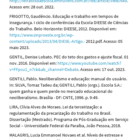
http://retratosdaescola.emnuvens.com.br/rde/article/view/649
.
Acesso em: 28 out. 2022.
FRIGOTTO, Gaudêncio. Educação e trabalho em tempos de
insegurança. I ciclo de conferências da Escola DIEESE de Ciências
do Trabalho. Belo Horizonte: DIEESE, 2012. Disponível em:
https://www.sinproeste.org.br/wp-
content/uploads/2013/04/DIESE.-Artigo.-
2012.pdf. Acesso: 05
maio 2023.
GENTIL, Denise Lobato. PEC do teto dos gastos e ajuste fiscal. 01
nov. 2016. Disponível em:
https://www.youtube.com/watch?
v=FFpcu1_n7ck&ab_channel=Debate
. Acesso em: 17 out. 2023.
GENTILI, Pablo. Neoliberalismo e educação: manual do usuário.
In: SILVA, Tomaz Tadeu da; GENTILI, Pablo (orgs.). Escola S.A.:
quem ganha e quem perde no mercado educacional do
neoliberalismo. Brasília - DF: CNTE, 1996. p. 9-49.
LIRA, Clívia Alves de Moraes. Lei da terceirização: a
regulamentação da precarização do trabalho no Brasil.
Dissertação (Mestrado). Programa de Pós-Graduação em Serviço
Social – Universidade Federal da Paraíba, João Pessoa, 2018.
MALAGRIS, Lucia Emmanoel Novaes et al. Níveis de estresse e