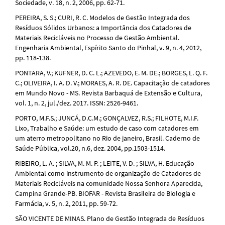
Sociedade, v. 18, n. 2, 2006, pp. 62-71.
PEREIRA, S. S.; CURI, R. C. Modelos de Gestão Integrada dos
Resíduos Sólidos Urbanos: a Importância dos Catadores de
Materiais Recicláveis no Processo de Gestão Ambiental.
Engenharia Ambiental, Espírito Santo do Pinhal, v. 9, n. 4, 2012,
pp. 118-138.
PONTARA, V.; KUFNER, D. C. L.; AZEVEDO, E. M. DE.; BORGES, L. Q. F.
C.; OLIVEIRA, I. A. D. V.; MORAES, A. R. DE. Capacitação de catadores
em Mundo Novo - MS. Revista Barbaquá de Extensão e Cultura,
vol. 1, n. 2, jul./dez. 2017. ISSN: 2526-9461.
PORTO, M.F.S.; JUNCÁ, D.C.M.; GONÇALVEZ, R.S.; FILHOTE, M.I.F.
Lixo, Trabalho e Saúde: um estudo de caso com catadores em
um aterro metropolitano no Rio de janeiro, Brasil. Caderno de
Saúde Pública, vol.20, n.6, dez. 2004, pp.1503-1514.
RIBEIRO, L. A. ; SILVA, M. M. P. ; LEITE, V. D. ; SILVA, H. Educação
Ambiental como instrumento de organização de Catadores de
Materiais Recicláveis na comunidade Nossa Senhora Aparecida,
Campina Grande-PB. BIOFAR - Revista Brasileira de Biologia e
Farmácia, v. 5, n. 2, 2011, pp. 59-72.
SÃO VICENTE DE MINAS. Plano de Gestão Integrada de Resíduos