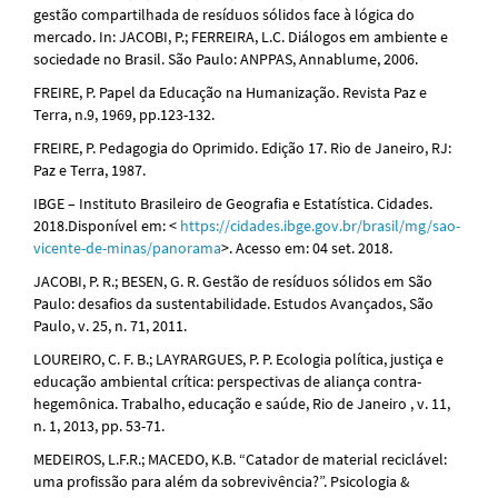
gestão compartilhada de resíduos sólidos face à lógica do
mercado. In: JACOBI, P.; FERREIRA, L.C. Diálogos em ambiente e
sociedade no Brasil. São Paulo: ANPPAS, Annablume, 2006.
FREIRE, P. Papel da Educação na Humanização. Revista Paz e
Terra, n.9, 1969, pp.123-132.
FREIRE, P. Pedagogia do Oprimido. Edição 17. Rio de Janeiro, RJ:
Paz e Terra, 1987.
IBGE – Instituto Brasileiro de Geografia e Estatística. Cidades.
2018.Disponível em: <
https://cidades.ibge.gov.br/brasil/mg/sao-
vicente-de-minas/panorama
>. Acesso em: 04 set. 2018.
JACOBI, P. R.; BESEN, G. R. Gestão de resíduos sólidos em São
Paulo: desafios da sustentabilidade. Estudos Avançados, São
Paulo, v. 25, n. 71, 2011.
LOUREIRO, C. F. B.; LAYRARGUES, P. P. Ecologia política, justiça e
educação ambiental crítica: perspectivas de aliança contra-
hegemônica. Trabalho, educação e saúde, Rio de Janeiro , v. 11,
n. 1, 2013, pp. 53-71.
MEDEIROS, L.F.R.; MACEDO, K.B. “Catador de material reciclável:
uma profissão para além da sobrevivência?”. Psicologia &