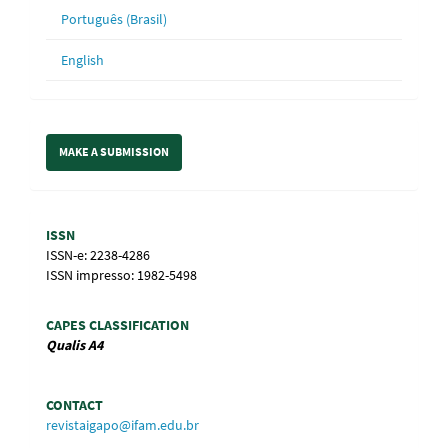
Português (Brasil)
English
Make
MAKE A SUBMISSION
a
Submission
Information
ISSN
ISSN-e: 2238-4286
ISSN impresso: 1982-5498
CAPES CLASSIFICATION
Qualis
A4
CONTACT
revistaigapo@ifam.edu.br