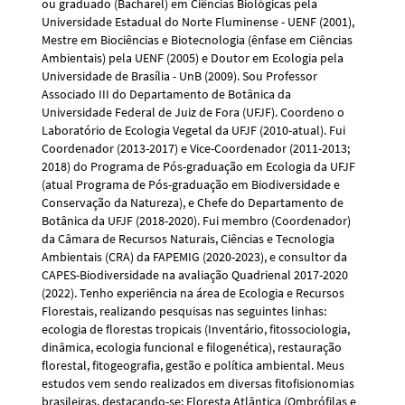
ou graduado (Bacharel) em Ciências Biológicas pela
Universidade Estadual do Norte Fluminense - UENF (2001),
Mestre em Biociências e Biotecnologia (ênfase em Ciências
Ambientais) pela UENF (2005) e Doutor em Ecologia pela
Universidade de Brasília - UnB (2009). Sou Professor
Associado III do Departamento de Botânica da
Universidade Federal de Juiz de Fora (UFJF). Coordeno o
Laboratório de Ecologia Vegetal da UFJF (2010-atual). Fui
Coordenador (2013-2017) e Vice-Coordenador (2011-2013;
2018) do Programa de Pós-graduação em Ecologia da UFJF
(atual Programa de Pós-graduação em Biodiversidade e
Conservação da Natureza), e Chefe do Departamento de
Botânica da UFJF (2018-2020). Fui membro (Coordenador)
da Câmara de Recursos Naturais, Ciências e Tecnologia
Ambientais (CRA) da FAPEMIG (2020-2023), e consultor da
CAPES-Biodiversidade na avaliação Quadrienal 2017-2020
(2022). Tenho experiência na área de Ecologia e Recursos
Florestais, realizando pesquisas nas seguintes linhas:
ecologia de florestas tropicais (Inventário, fitossociologia,
dinâmica, ecologia funcional e filogenética), restauração
florestal, fitogeografia, gestão e política ambiental. Meus
estudos vem sendo realizados em diversas fitofisionomias
brasileiras, destacando-se: Floresta Atlântica (Ombrófilas e