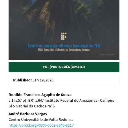
PDF (PORTUGUÊS (BRASIL))
Published:
Jan 19, 2026
Main
Ronildo Francisco Agapito de Souza
a:1:{s:5:"pt_BR";s:64:"Instituto Federal do Amazonas - Campus
Article
São Gabriel da Cachoeira";}
Content
André Barbosa Vargas
Centro Universitário de Volta Redonsa
https://orcid.org/0000-0002-8340-8217