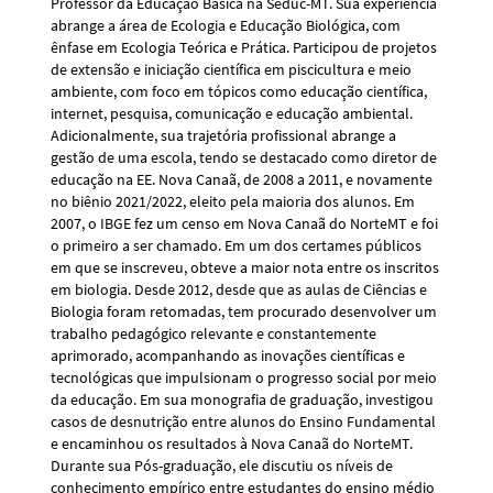
Professor da Educação Básica na Seduc-MT. Sua experiência
abrange a área de Ecologia e Educação Biológica, com
ênfase em Ecologia Teórica e Prática. Participou de projetos
de extensão e iniciação científica em piscicultura e meio
ambiente, com foco em tópicos como educação científica,
internet, pesquisa, comunicação e educação ambiental.
Adicionalmente, sua trajetória profissional abrange a
gestão de uma escola, tendo se destacado como diretor de
educação na EE. Nova Canaã, de 2008 a 2011, e novamente
no biênio 2021/2022, eleito pela maioria dos alunos. Em
2007, o IBGE fez um censo em Nova Canaã do NorteMT e foi
o primeiro a ser chamado. Em um dos certames públicos
em que se inscreveu, obteve a maior nota entre os inscritos
em biologia. Desde 2012, desde que as aulas de Ciências e
Biologia foram retomadas, tem procurado desenvolver um
trabalho pedagógico relevante e constantemente
aprimorado, acompanhando as inovações científicas e
tecnológicas que impulsionam o progresso social por meio
da educação. Em sua monografia de graduação, investigou
casos de desnutrição entre alunos do Ensino Fundamental
e encaminhou os resultados à Nova Canaã do NorteMT.
Durante sua Pós-graduação, ele discutiu os níveis de
conhecimento empírico entre estudantes do ensino médio