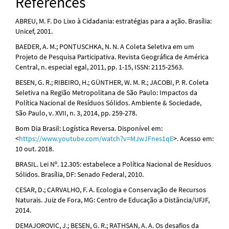
References
ABREU, M. F. Do Lixo à Cidadania: estratégias para a ação. Brasília:
Unicef, 2001.
BAEDER, A. M.; PONTUSCHKA, N. N. A Coleta Seletiva em um
Projeto de Pesquisa Participativa. Revista Geográfica de América
Central, n. especial egal, 2011, pp. 1-15, ISSN: 2115-2563.
BESEN, G. R.; RIBEIRO, H.; GÜNTHER, W. M. R.; JACOBI, P. R. Coleta
Seletiva na Região Metropolitana de São Paulo: Impactos da
Política Nacional de Resíduos Sólidos. Ambiente & Sociedade,
São Paulo, v. XVII, n. 3, 2014, pp. 259-278.
Bom Dia Brasil: Logística Reversa. Disponível em:
<
https://www.youtube.com/watch?v=MJwJFnes1qE
>. Acesso em:
10 out. 2018.
BRASIL. Lei Nº. 12.305: estabelece a Política Nacional de Resíduos
Sólidos. Brasília, DF: Senado Federal, 2010.
CESAR, D.; CARVALHO, F. A. Ecologia e Conservação de Recursos
Naturais. Juiz de Fora, MG: Centro de Educação a Distância/UFJF,
2014.
DEMAJOROVIC, J.; BESEN, G. R.; RATHSAN, A. A. Os desafios da