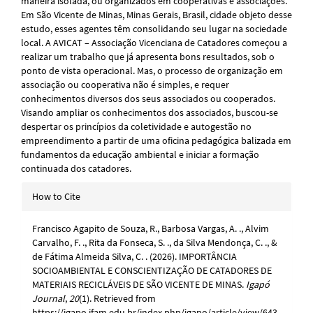
maneira isolada, ou organizados em cooperativas e associações.
Em São Vicente de Minas, Minas Gerais, Brasil, cidade objeto desse
estudo, esses agentes têm consolidando seu lugar na sociedade
local. A AVICAT – Associação Vicenciana de Catadores começou a
realizar um trabalho que já apresenta bons resultados, sob o
ponto de vista operacional. Mas, o processo de organização em
associação ou cooperativa não é simples, e requer
conhecimentos diversos dos seus associados ou cooperados.
Visando ampliar os conhecimentos dos associados, buscou-se
despertar os princípios da coletividade e autogestão no
empreendimento a partir de uma oficina pedagógica balizada em
fundamentos da educação ambiental e iniciar a formação
continuada dos catadores.
Article
How to Cite
Details
Francisco Agapito de Souza, R., Barbosa Vargas, A. ., Alvim
Carvalho, F. ., Rita da Fonseca, S. ., da Silva Mendonça, C. ., &
de Fátima Almeida Silva, C. . (2026). IMPORTÂNCIA
SOCIOAMBIENTAL E CONSCIENTIZAÇÃO DE CATADORES DE
MATERIAIS RECICLÁVEIS DE SÃO VICENTE DE MINAS.
Igapó
Journal
,
20
(1). Retrieved from
https://igapo.ifam.edu.br/index.php/igapo/article/view/643