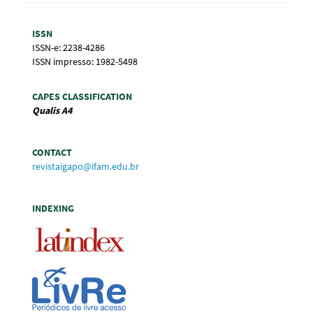
Submission
Information
ISSN
ISSN-e: 2238-4286
ISSN impresso: 1982-5498
CAPES CLASSIFICATION
Qualis
A4
CONTACT
revistaigapo@ifam.edu.br
INDEXING