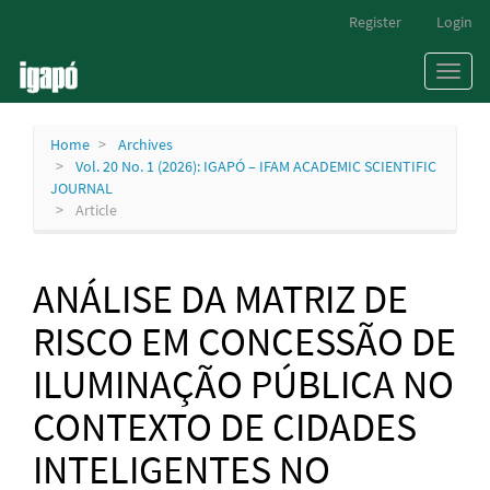
Main
Register
Login
Navigation
Main
Toggl
Content
naviga
Sidebar
Home
Archives
Vol. 20 No. 1 (2026): IGAPÓ – IFAM ACADEMIC SCIENTIFIC
JOURNAL
Article
ANÁLISE DA MATRIZ DE
RISCO EM CONCESSÃO DE
ILUMINAÇÃO PÚBLICA NO
CONTEXTO DE CIDADES
INTELIGENTES NO