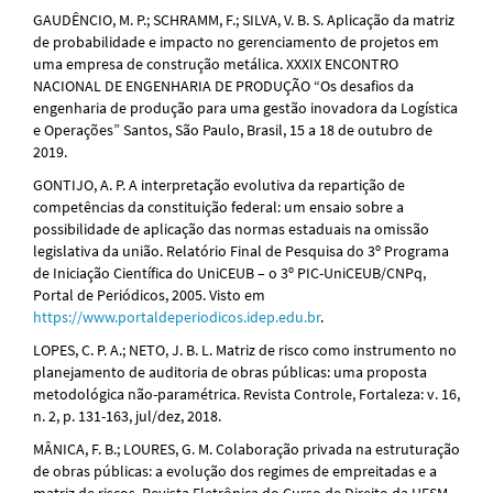
GAUDÊNCIO, M. P.; SCHRAMM, F.; SILVA, V. B. S. Aplicação da matriz
de probabilidade e impacto no gerenciamento de projetos em
uma empresa de construção metálica. XXXIX ENCONTRO
NACIONAL DE ENGENHARIA DE PRODUÇÃO “Os desafios da
engenharia de produção para uma gestão inovadora da Logística
e Operações” Santos, São Paulo, Brasil, 15 a 18 de outubro de
2019.
GONTIJO, A. P. A interpretação evolutiva da repartição de
competências da constituição federal: um ensaio sobre a
possibilidade de aplicação das normas estaduais na omissão
legislativa da união. Relatório Final de Pesquisa do 3º Programa
de Iniciação Científica do UniCEUB – o 3º PIC-UniCEUB/CNPq,
Portal de Periódicos, 2005. Visto em
https://www.portaldeperiodicos.idep.edu.br
.
LOPES, C. P. A.; NETO, J. B. L. Matriz de risco como instrumento no
planejamento de auditoria de obras públicas: uma proposta
metodológica não-paramétrica. Revista Controle, Fortaleza: v. 16,
n. 2, p. 131-163, jul/dez, 2018.
MÂNICA, F. B.; LOURES, G. M. Colaboração privada na estruturação
de obras públicas: a evolução dos regimes de empreitadas e a
matriz de riscos. Revista Eletrônica do Curso de Direito da UFSM,