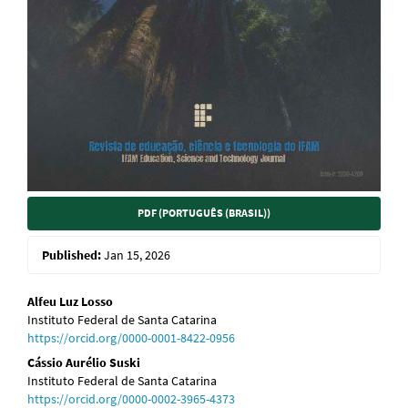
PDF (PORTUGUÊS (BRASIL))
Published:
Jan 15, 2026
Main
Alfeu Luz Losso
Instituto Federal de Santa Catarina
Article
https://orcid.org/0000-0001-8422-0956
Content
Cássio Aurélio Suski
Instituto Federal de Santa Catarina
https://orcid.org/0000-0002-3965-4373