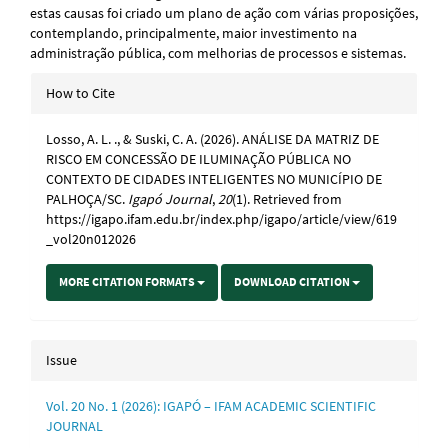
estas causas foi criado um plano de ação com várias proposições,
contemplando, principalmente, maior investimento na
administração pública, com melhorias de processos e sistemas.
Article
How to Cite
Details
Losso, A. L. ., & Suski, C. A. (2026). ANÁLISE DA MATRIZ DE
RISCO EM CONCESSÃO DE ILUMINAÇÃO PÚBLICA NO
CONTEXTO DE CIDADES INTELIGENTES NO MUNICÍPIO DE
PALHOÇA/SC.
Igapó Journal
,
20
(1). Retrieved from
https://igapo.ifam.edu.br/index.php/igapo/article/view/619
_vol20n012026
MORE CITATION FORMATS
DOWNLOAD CITATION
Issue
Vol. 20 No. 1 (2026): IGAPÓ – IFAM ACADEMIC SCIENTIFIC
JOURNAL