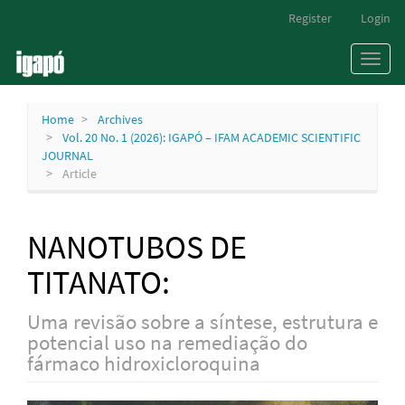
Main
Register
Login
Navigation
Main
Toggl
Content
naviga
Sidebar
Home
Archives
Vol. 20 No. 1 (2026): IGAPÓ – IFAM ACADEMIC SCIENTIFIC
JOURNAL
Article
NANOTUBOS DE
TITANATO:
Uma revisão sobre a síntese, estrutura e
potencial uso na remediação do
fármaco hidroxicloroquina