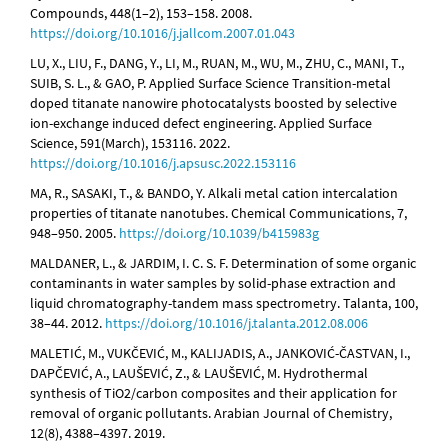
Compounds, 448(1–2), 153–158. 2008.
https://doi.org/10.1016/j.jallcom.2007.01.043
LU, X., LIU, F., DANG, Y., LI, M., RUAN, M., WU, M., ZHU, C., MANI, T.,
SUIB, S. L., & GAO, P. Applied Surface Science Transition-metal
doped titanate nanowire photocatalysts boosted by selective
ion-exchange induced defect engineering. Applied Surface
Science, 591(March), 153116. 2022.
https://doi.org/10.1016/j.apsusc.2022.153116
MA, R., SASAKI, T., & BANDO, Y. Alkali metal cation intercalation
properties of titanate nanotubes. Chemical Communications, 7,
948–950. 2005.
https://doi.org/10.1039/b415983g
MALDANER, L., & JARDIM, I. C. S. F. Determination of some organic
contaminants in water samples by solid-phase extraction and
liquid chromatography-tandem mass spectrometry. Talanta, 100,
38–44. 2012.
https://doi.org/10.1016/j.talanta.2012.08.006
MALETIĆ, M., VUKČEVIĆ, M., KALIJADIS, A., JANKOVIĆ-ČASTVAN, I.,
DAPČEVIĆ, A., LAUŠEVIĆ, Z., & LAUŠEVIĆ, M. Hydrothermal
synthesis of TiO2/carbon composites and their application for
removal of organic pollutants. Arabian Journal of Chemistry,
12(8), 4388–4397. 2019.