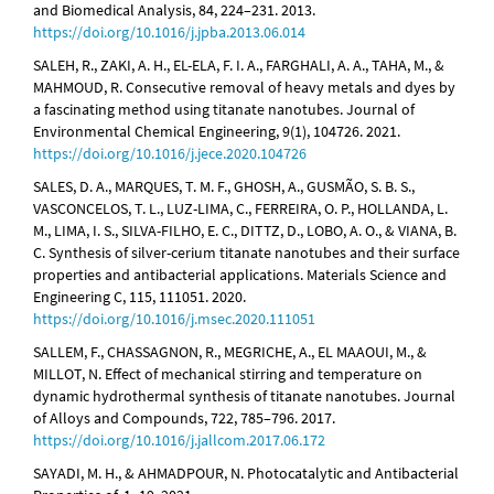
and Biomedical Analysis, 84, 224–231. 2013.
https://doi.org/10.1016/j.jpba.2013.06.014
SALEH, R., ZAKI, A. H., EL-ELA, F. I. A., FARGHALI, A. A., TAHA, M., &
MAHMOUD, R. Consecutive removal of heavy metals and dyes by
a fascinating method using titanate nanotubes. Journal of
Environmental Chemical Engineering, 9(1), 104726. 2021.
https://doi.org/10.1016/j.jece.2020.104726
SALES, D. A., MARQUES, T. M. F., GHOSH, A., GUSMÃO, S. B. S.,
VASCONCELOS, T. L., LUZ-LIMA, C., FERREIRA, O. P., HOLLANDA, L.
M., LIMA, I. S., SILVA-FILHO, E. C., DITTZ, D., LOBO, A. O., & VIANA, B.
C. Synthesis of silver-cerium titanate nanotubes and their surface
properties and antibacterial applications. Materials Science and
Engineering C, 115, 111051. 2020.
https://doi.org/10.1016/j.msec.2020.111051
SALLEM, F., CHASSAGNON, R., MEGRICHE, A., EL MAAOUI, M., &
MILLOT, N. Effect of mechanical stirring and temperature on
dynamic hydrothermal synthesis of titanate nanotubes. Journal
of Alloys and Compounds, 722, 785–796. 2017.
https://doi.org/10.1016/j.jallcom.2017.06.172
SAYADI, M. H., & AHMADPOUR, N. Photocatalytic and Antibacterial