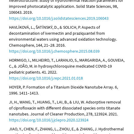
heterostructure: Study of hydrothermal reaction parameters for
improved photocatalytic application. Solid State Sciences, 98,
106043. 2019.
https://doi.org/10.1016/j.solidstatesciences.2019.106043
HAVLÍKOVÁ, L., ŠATÍNSKÝ, D., & SOLICH, P. Aspects of
decontamination of ivermectin and praziquantel from
environmental waters using advanced oxidation technology.
Chemosphere, 144, 21–28. 2016.
https://doi.org/10.1016/j.chemosphere.2015.08.039
HORMIGO, I., MILHEIRO, T., LARANJO, S., MARGARIDA, A., GOUVEIA,
C., & JOÃO, M. in hydroxychloroquine medicated COVID-19
pediatric patients. 41. 2022.
https://doi.org/10.1016/j.repc.2021.01.018
HOYER, P. Formation of a Titanium Dioxide Nanotube Array. 6,
1996. 1411–1413.
JI, H., WANG, T., HUANG, T., LAI, B., & LIU, W. Adsorptive removal
of ciprofloxacin with different dissociated species onto titanate
nanotubes. Journal of Cleaner Production, 278, 123924. 2021.
https://doi.org/10.1016/j.jclepro.2020.123924
JIAO, Y., CHEN, F., ZHANG, L., ZHOU, E., & ZHANG, J. Hydrothermal