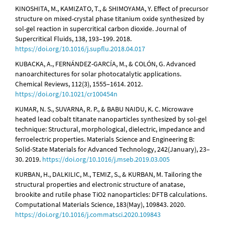
KINOSHITA, M., KAMIZATO, T., & SHIMOYAMA, Y. Effect of precursor
structure on mixed-crystal phase titanium oxide synthesized by
sol-gel reaction in supercritical carbon dioxide. Journal of
Supercritical Fluids, 138, 193–199. 2018.
https://doi.org/10.1016/j.supflu.2018.04.017
KUBACKA, A., FERNÁNDEZ-GARCÍA, M., & COLÓN, G. Advanced
nanoarchitectures for solar photocatalytic applications.
Chemical Reviews, 112(3), 1555–1614. 2012.
https://doi.org/10.1021/cr100454n
KUMAR, N. S., SUVARNA, R. P., & BABU NAIDU, K. C. Microwave
heated lead cobalt titanate nanoparticles synthesized by sol-gel
technique: Structural, morphological, dielectric, impedance and
ferroelectric properties. Materials Science and Engineering B:
Solid-State Materials for Advanced Technology, 242(January), 23–
30. 2019.
https://doi.org/10.1016/j.mseb.2019.03.005
KURBAN, H., DALKILIC, M., TEMIZ, S., & KURBAN, M. Tailoring the
structural properties and electronic structure of anatase,
brookite and rutile phase TiO2 nanoparticles: DFTB calculations.
Computational Materials Science, 183(May), 109843. 2020.
https://doi.org/10.1016/j.commatsci.2020.109843