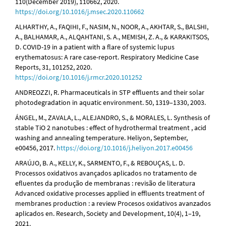
110(December 2019), 110662, 2020.
https://doi.org/10.1016/j.msec.2020.110662
ALHARTHY, A., FAQIHI, F., NASIM, N., NOOR, A., AKHTAR, S., BALSHI,
A., BALHAMAR, A., ALQAHTANI, S. A., MEMISH, Z. A., & KARAKITSOS,
D. COVID-19 in a patient with a flare of systemic lupus
erythematosus: A rare case-report. Respiratory Medicine Case
Reports, 31, 101252, 2020.
https://doi.org/10.1016/j.rmcr.2020.101252
ANDREOZZI, R. Pharmaceuticals in STP effluents and their solar
photodegradation in aquatic environment. 50, 1319–1330, 2003.
ÁNGEL, M., ZAVALA, L., ALEJANDRO, S., & MORALES, L. Synthesis of
stable TiO 2 nanotubes : effect of hydrothermal treatment , acid
washing and annealing temperature. Heliyon, September,
e00456, 2017.
https://doi.org/10.1016/j.heliyon.2017.e00456
ARAÚJO, B. A., KELLY, K., SARMENTO, F., & REBOUÇAS, L. D.
Processos oxidativos avançados aplicados no tratamento de
efluentes da produção de membranas : revisão de literatura
Advanced oxidative processes applied in effluents treatment of
membranes production : a review Procesos oxidativos avanzados
aplicados en. Research, Society and Development, 10(4), 1–19,
2021.