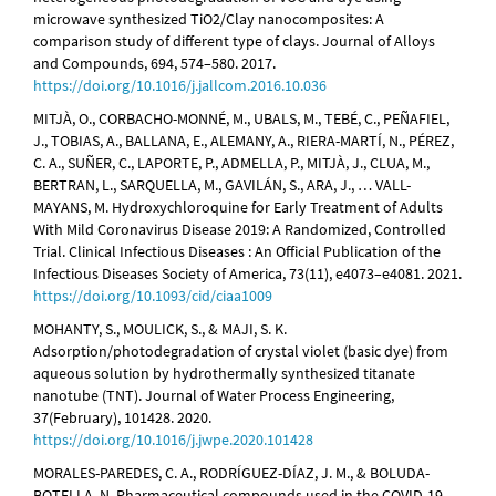
microwave synthesized TiO2/Clay nanocomposites: A
comparison study of different type of clays. Journal of Alloys
and Compounds, 694, 574–580. 2017.
https://doi.org/10.1016/j.jallcom.2016.10.036
MITJÀ, O., CORBACHO-MONNÉ, M., UBALS, M., TEBÉ, C., PEÑAFIEL,
J., TOBIAS, A., BALLANA, E., ALEMANY, A., RIERA-MARTÍ, N., PÉREZ,
C. A., SUÑER, C., LAPORTE, P., ADMELLA, P., MITJÀ, J., CLUA, M.,
BERTRAN, L., SARQUELLA, M., GAVILÁN, S., ARA, J., … VALL-
MAYANS, M. Hydroxychloroquine for Early Treatment of Adults
With Mild Coronavirus Disease 2019: A Randomized, Controlled
Trial. Clinical Infectious Diseases : An Official Publication of the
Infectious Diseases Society of America, 73(11), e4073–e4081. 2021.
https://doi.org/10.1093/cid/ciaa1009
MOHANTY, S., MOULICK, S., & MAJI, S. K.
Adsorption/photodegradation of crystal violet (basic dye) from
aqueous solution by hydrothermally synthesized titanate
nanotube (TNT). Journal of Water Process Engineering,
37(February), 101428. 2020.
https://doi.org/10.1016/j.jwpe.2020.101428
MORALES-PAREDES, C. A., RODRÍGUEZ-DÍAZ, J. M., & BOLUDA-
BOTELLA, N. Pharmaceutical compounds used in the COVID-19