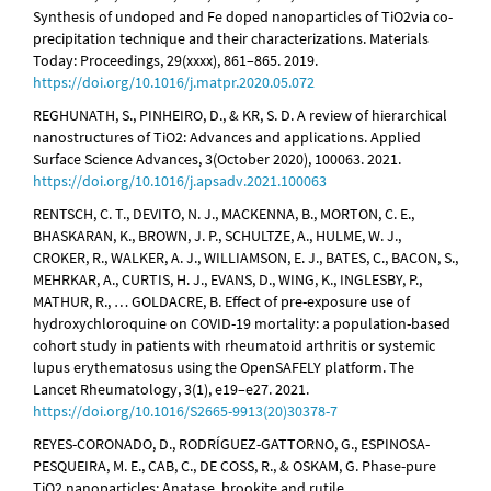
Synthesis of undoped and Fe doped nanoparticles of TiO2via co-
precipitation technique and their characterizations. Materials
Today: Proceedings, 29(xxxx), 861–865. 2019.
https://doi.org/10.1016/j.matpr.2020.05.072
REGHUNATH, S., PINHEIRO, D., & KR, S. D. A review of hierarchical
nanostructures of TiO2: Advances and applications. Applied
Surface Science Advances, 3(October 2020), 100063. 2021.
https://doi.org/10.1016/j.apsadv.2021.100063
RENTSCH, C. T., DEVITO, N. J., MACKENNA, B., MORTON, C. E.,
BHASKARAN, K., BROWN, J. P., SCHULTZE, A., HULME, W. J.,
CROKER, R., WALKER, A. J., WILLIAMSON, E. J., BATES, C., BACON, S.,
MEHRKAR, A., CURTIS, H. J., EVANS, D., WING, K., INGLESBY, P.,
MATHUR, R., … GOLDACRE, B. Effect of pre-exposure use of
hydroxychloroquine on COVID-19 mortality: a population-based
cohort study in patients with rheumatoid arthritis or systemic
lupus erythematosus using the OpenSAFELY platform. The
Lancet Rheumatology, 3(1), e19–e27. 2021.
https://doi.org/10.1016/S2665-9913(20)30378-7
REYES-CORONADO, D., RODRÍGUEZ-GATTORNO, G., ESPINOSA-
PESQUEIRA, M. E., CAB, C., DE COSS, R., & OSKAM, G. Phase-pure
TiO2 nanoparticles: Anatase, brookite and rutile.