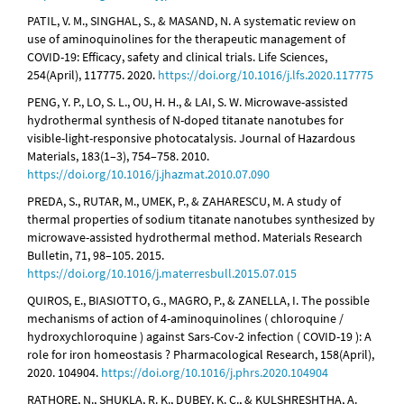
PATIL, V. M., SINGHAL, S., & MASAND, N. A systematic review on
use of aminoquinolines for the therapeutic management of
COVID-19: Efficacy, safety and clinical trials. Life Sciences,
254(April), 117775. 2020.
https://doi.org/10.1016/j.lfs.2020.117775
PENG, Y. P., LO, S. L., OU, H. H., & LAI, S. W. Microwave-assisted
hydrothermal synthesis of N-doped titanate nanotubes for
visible-light-responsive photocatalysis. Journal of Hazardous
Materials, 183(1–3), 754–758. 2010.
https://doi.org/10.1016/j.jhazmat.2010.07.090
PREDA, S., RUTAR, M., UMEK, P., & ZAHARESCU, M. A study of
thermal properties of sodium titanate nanotubes synthesized by
microwave-assisted hydrothermal method. Materials Research
Bulletin, 71, 98–105. 2015.
https://doi.org/10.1016/j.materresbull.2015.07.015
QUIROS, E., BIASIOTTO, G., MAGRO, P., & ZANELLA, I. The possible
mechanisms of action of 4-aminoquinolines ( chloroquine /
hydroxychloroquine ) against Sars-Cov-2 infection ( COVID-19 ): A
role for iron homeostasis ? Pharmacological Research, 158(April),
2020. 104904.
https://doi.org/10.1016/j.phrs.2020.104904
RATHORE, N., SHUKLA, R. K., DUBEY, K. C., & KULSHRESHTHA, A.