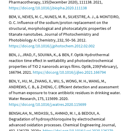
Pharmacotherapy, 135(December 2020), 111138. 2021,
https://doi.org/10.1016/j.biopha.2020.111138
BEM, V., NEVES, M. C., NUNES, M. R., SILVESTRE, A. J., & MONTEIRO,
O. C. Influence of the sodium/proton replacement on the
structural, morphological and photocatalytic properties of
titanate nanotubes. Journal of Photochemistry and
Photobiology A: Chemistry, 232, 50–56. 2012.
https://doi.org/10.1016/j.jphotochem.2012.02.002
BEN, J., JRAD, F., SOUIWA, K., & BEN, F. Optik Hydrothermal
reaction time effect in wettability and photoelectrochemical
properties of TiO 2 nanorods arrays films. Optik, 239(February),
166794. 2021.
https://doi.org/10.1016/j.ijleo.2021.166794
BEN, Y., HU, M., ZHANG, X., WU, S., WONG, M. H., WANG, M.,
ANDREWS, C. B., & ZHENG, C. Efficient detection and assessment
of human exposure to trace antibiotic residues in drinking water.
Water Research, 175, 115699. 2020.
https://doi.org/10.1016/j.watres.2020.115699
BENSALAH, N., MIDASSI, S., AHMAD, M. I., & BEDOUI, A.
Degradation of hydroxychloroquine by electrochemical
advanced oxidation processes. Chemical Engineering Journal,
402, 126279. 2020a.
https://doi.org/10.1016/j.cej.2020.126279