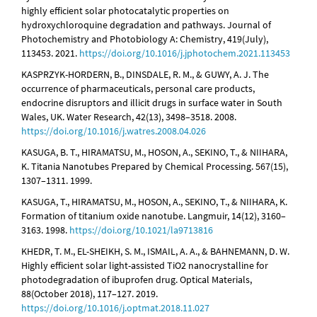
highly efficient solar photocatalytic properties on
hydroxychloroquine degradation and pathways. Journal of
Photochemistry and Photobiology A: Chemistry, 419(July),
113453. 2021.
https://doi.org/10.1016/j.jphotochem.2021.113453
KASPRZYK-HORDERN, B., DINSDALE, R. M., & GUWY, A. J. The
occurrence of pharmaceuticals, personal care products,
endocrine disruptors and illicit drugs in surface water in South
Wales, UK. Water Research, 42(13), 3498–3518. 2008.
https://doi.org/10.1016/j.watres.2008.04.026
KASUGA, B. T., HIRAMATSU, M., HOSON, A., SEKINO, T., & NIIHARA,
K. Titania Nanotubes Prepared by Chemical Processing. 567(15),
1307–1311. 1999.
KASUGA, T., HIRAMATSU, M., HOSON, A., SEKINO, T., & NIIHARA, K.
Formation of titanium oxide nanotube. Langmuir, 14(12), 3160–
3163. 1998.
https://doi.org/10.1021/la9713816
KHEDR, T. M., EL-SHEIKH, S. M., ISMAIL, A. A., & BAHNEMANN, D. W.
Highly efficient solar light-assisted TiO2 nanocrystalline for
photodegradation of ibuprofen drug. Optical Materials,
88(October 2018), 117–127. 2019.
https://doi.org/10.1016/j.optmat.2018.11.027