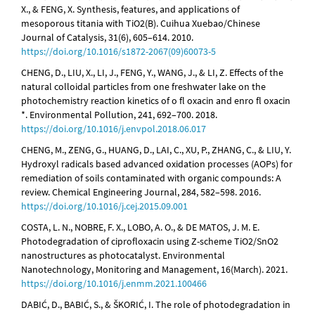
X., & FENG, X. Synthesis, features, and applications of
mesoporous titania with TiO2(B). Cuihua Xuebao/Chinese
Journal of Catalysis, 31(6), 605–614. 2010.
https://doi.org/10.1016/s1872-2067(09)60073-5
CHENG, D., LIU, X., LI, J., FENG, Y., WANG, J., & LI, Z. Effects of the
natural colloidal particles from one freshwater lake on the
photochemistry reaction kinetics of o fl oxacin and enro fl oxacin
*. Environmental Pollution, 241, 692–700. 2018.
https://doi.org/10.1016/j.envpol.2018.06.017
CHENG, M., ZENG, G., HUANG, D., LAI, C., XU, P., ZHANG, C., & LIU, Y.
Hydroxyl radicals based advanced oxidation processes (AOPs) for
remediation of soils contaminated with organic compounds: A
review. Chemical Engineering Journal, 284, 582–598. 2016.
https://doi.org/10.1016/j.cej.2015.09.001
COSTA, L. N., NOBRE, F. X., LOBO, A. O., & DE MATOS, J. M. E.
Photodegradation of ciprofloxacin using Z-scheme TiO2/SnO2
nanostructures as photocatalyst. Environmental
Nanotechnology, Monitoring and Management, 16(March). 2021.
https://doi.org/10.1016/j.enmm.2021.100466
DABIĆ, D., BABIĆ, S., & ŠKORIĆ, I. The role of photodegradation in