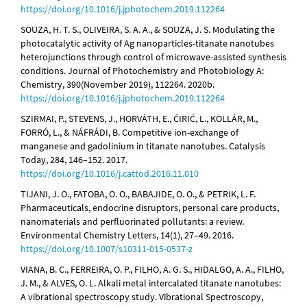
https://doi.org/10.1016/j.jphotochem.2019.112264
SOUZA, H. T. S., OLIVEIRA, S. A. A., & SOUZA, J. S. Modulating the
photocatalytic activity of Ag nanoparticles-titanate nanotubes
heterojunctions through control of microwave-assisted synthesis
conditions. Journal of Photochemistry and Photobiology A:
Chemistry, 390(November 2019), 112264. 2020b.
https://doi.org/10.1016/j.jphotochem.2019.112264
SZIRMAI, P., STEVENS, J., HORVÁTH, E., ĆIRIĆ, L., KOLLÁR, M.,
FORRÓ, L., & NÁFRÁDI, B. Competitive ion-exchange of
manganese and gadolinium in titanate nanotubes. Catalysis
Today, 284, 146–152. 2017.
https://doi.org/10.1016/j.cattod.2016.11.010
TIJANI, J. O., FATOBA, O. O., BABAJIDE, O. O., & PETRIK, L. F.
Pharmaceuticals, endocrine disruptors, personal care products,
nanomaterials and perfluorinated pollutants: a review.
Environmental Chemistry Letters, 14(1), 27–49. 2016.
https://doi.org/10.1007/s10311-015-0537-z
VIANA, B. C., FERREIRA, O. P., FILHO, A. G. S., HIDALGO, A. A., FILHO,
J. M., & ALVES, O. L. Alkali metal intercalated titanate nanotubes:
A vibrational spectroscopy study. Vibrational Spectroscopy,