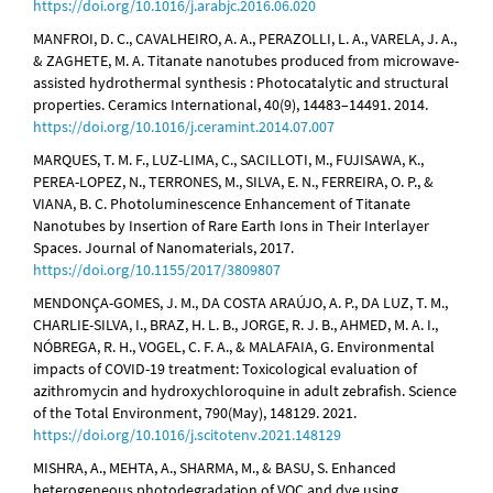
https://doi.org/10.1016/j.arabjc.2016.06.020
MANFROI, D. C., CAVALHEIRO, A. A., PERAZOLLI, L. A., VARELA, J. A.,
& ZAGHETE, M. A. Titanate nanotubes produced from microwave-
assisted hydrothermal synthesis : Photocatalytic and structural
properties. Ceramics International, 40(9), 14483–14491. 2014.
https://doi.org/10.1016/j.ceramint.2014.07.007
MARQUES, T. M. F., LUZ-LIMA, C., SACILLOTI, M., FUJISAWA, K.,
PEREA-LOPEZ, N., TERRONES, M., SILVA, E. N., FERREIRA, O. P., &
VIANA, B. C. Photoluminescence Enhancement of Titanate
Nanotubes by Insertion of Rare Earth Ions in Their Interlayer
Spaces. Journal of Nanomaterials, 2017.
https://doi.org/10.1155/2017/3809807
MENDONÇA-GOMES, J. M., DA COSTA ARAÚJO, A. P., DA LUZ, T. M.,
CHARLIE-SILVA, I., BRAZ, H. L. B., JORGE, R. J. B., AHMED, M. A. I.,
NÓBREGA, R. H., VOGEL, C. F. A., & MALAFAIA, G. Environmental
impacts of COVID-19 treatment: Toxicological evaluation of
azithromycin and hydroxychloroquine in adult zebrafish. Science
of the Total Environment, 790(May), 148129. 2021.
https://doi.org/10.1016/j.scitotenv.2021.148129
MISHRA, A., MEHTA, A., SHARMA, M., & BASU, S. Enhanced
heterogeneous photodegradation of VOC and dye using