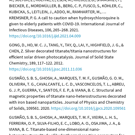
BIECKER, E., MORDMÜLLER, B., BERG, C. P., FUSCO, S., KÖHLER, C.,
KUBICKA, S., LEITLEIN, J., ADDO, M., RAMHARTER, M., …
KREMSNER, P. G. A call to caution when hydroxychloroquine is
given to elderly patients with COVID-19. International Journal of
Infectious Diseases, 106, 265–268. 2021.
https://doi.org/10.1016/j.ijid.2021.04.009
GONG, D., HO, W. C. J., TANG, Y., TAY, Q., LAI, Y., HIGHFIELD, J. G., &
CHEN, Z. Silver decorated titanate/titania nanostructures for
efficient solar driven photocatalysis. Journal of Solid State
Chemistry, 189, 117–122. 2012.
https://doi.org/10.1016/j.jssc.2011.11.036
GUSMÃO, S. B. S., GHOSH, A., MARQUES, T. M. F., GUSMÃO, G. O. M.,
OLIVEIRA, T. G., CAVALCANTE, L. C. D., VASCONCELOS, T. L., ABREU,
G. J. P., GUERRA, Y., SANTOS, F. E. P., & VIANA, B. C. Structural and
magnetic properties of titanate nano-heterostructures decorated
with iron based nanoparticles. Journal of Physics and Chemistry
of Solids, 109561. 2020.
https://doi.org/10.1016/j.jpcs.2020.109561
GUSMÃO, S. B. S., GHOSH, A., MARQUES, T. M. F., VIEIRA, L. H. S.,
FERREIRA, O. P., SILVA-FILHO, E. C., LOBO, A. O., OSAJIMA, J. A., &
VIANA, B. C. Titanate-based one-dimensional nano-