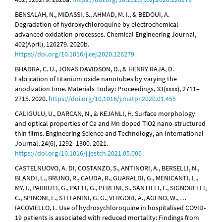
BENSALAH, N., MIDASSI, S., AHMAD, M. I., & BEDOUI, A.
Degradation of hydroxychloroquine by electrochemical
advanced oxidation processes. Chemical Engineering Journal,
402(April), 126279. 2020b.
https://doi.org/10.1016/j.cej.2020.126279
BHADRA, C. U., JONAS DAVIDSON, D., & HENRY RAJA, D.
Fabrication of titanium oxide nanotubes by varying the
anodization time. Materials Today: Proceedings, 33(xxxx), 2711–
2715. 2020.
https://doi.org/10.1016/j.matpr.2020.01.455
CALIGULU, U., DARCAN, N., & KEJANLI, H. Surface morphology
and optical properties of Ca and Mn doped TiO2 nano-structured
thin films. Engineering Science and Technology, an International
Journal, 24(6), 1292–1300. 2021.
https://doi.org/10.1016/j.jestch.2021.05.006
CASTELNUOVO, A. DI, COSTANZO, S., ANTINORI, A., BERSELLI, N.,
BLANDI, L., BRUNO, R., CAUDA, R., GUARALDI, G., MENICANTI, L.,
MY, I., PARRUTI, G., PATTI, G., PERLINI, S., SANTILLI, F., SIGNORELLI,
C., SPINONI, E., STEFANINI, G. G., VERGORI, A., AGENO, W., …
IACOVIELLO, L. Use of hydroxychloroquine in hospitalised COVID-
19 patients is associated with reduced mortality: Findings from