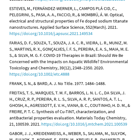
ESTEVES, M., FERNÁNDEZ-WERNER, L., CAMPOS PLÁ CID, C.,
PELEGRINI, S., PASA, A. A., FACCIO, R., & MOMBRÚ, Á. W. Optical,
electrical and structural properties of Fe doped sodium titanate
nanostructures. Applied Surface Science, 552(March). 2021.
https://doi.org/10.1016/j.apsusc.2021.149534
FARIAS, D. F., SOUZA, T., SOUZA, J. A. C. R., VIEIRA, L. R., MUNIZ, M.
S., MARTINS, R. X., GONÇALVES, Í. F. S., PEREIRA, E. A. S., MAIA, M. E.
S., & SILVA, M. G. F. COVID-19 Therapies in Brazil: Should We Be
Concerned with the Impacts on Aquatic Wildlife? Environmental
Toxicology and Chemistry, 39(12), 2348–2350. 2020.
https://doi.org/10.1002/etc.4888
FRANK, S. N., & BARD, A. J. No Title. 1977. 1484–1488.
FREITAS, T. S., MARQUES, T. M. F., BARROS, L. N. L. C., DA SILVA, J.
H., CRUZ, R. P., PEREIRA, R. L. S., SILVA, A. R. P., SANTOS, A. T. L.,
GHOSH, A., AGRESSOTT, E. V. H., VIANA, B. C., COUTINHO, H. D. M., &
FREIRE, P. T. C. Synthesis of Cu-TiNT, characterization, and
antibacterial properties evaluation. Materials Today Chemistry,
21, 100539. 2021.
https://doi.org/10.1016/j.mtchem.2021.100539
GABOR, J. J., KREIDENWEISS, A., WEBER, S., SALAMA, M., SULYOK,
M., SULYOK, Z., KOEHNE, E., ESEN, M., KREUELS, B., SHAMSRIZI, P.,