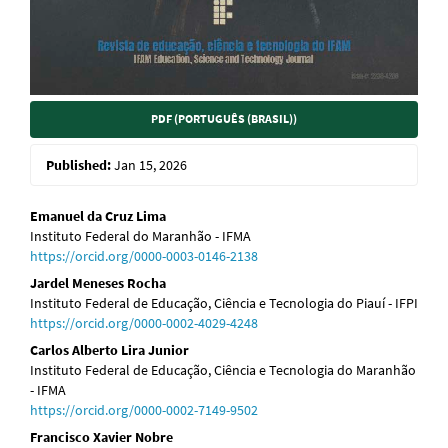
PDF (PORTUGUÊS (BRASIL))
Published:
Jan 15, 2026
Main
Emanuel da Cruz Lima
Instituto Federal do Maranhão - IFMA
Article
https://orcid.org/0000-0003-0146-2138
Content
Jardel Meneses Rocha
Instituto Federal de Educação, Ciência e Tecnologia do Piauí - IFPI
https://orcid.org/0000-0002-4029-4248
Carlos Alberto Lira Junior
Instituto Federal de Educação, Ciência e Tecnologia do Maranhão
- IFMA
https://orcid.org/0000-0002-7149-9502
Francisco Xavier Nobre