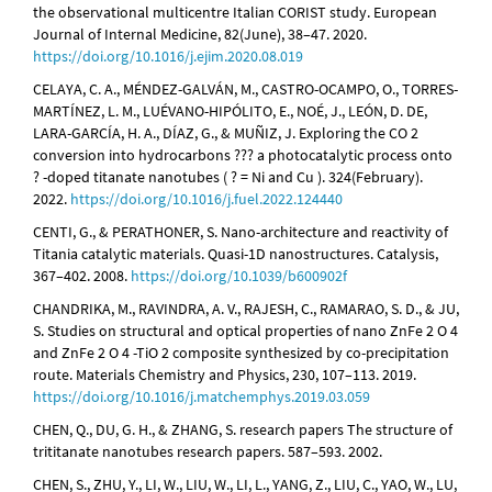
the observational multicentre Italian CORIST study. European
Journal of Internal Medicine, 82(June), 38–47. 2020.
https://doi.org/10.1016/j.ejim.2020.08.019
CELAYA, C. A., MÉNDEZ-GALVÁN, M., CASTRO-OCAMPO, O., TORRES-
MARTÍNEZ, L. M., LUÉVANO-HIPÓLITO, E., NOÉ, J., LEÓN, D. DE,
LARA-GARCÍA, H. A., DÍAZ, G., & MUÑIZ, J. Exploring the CO 2
conversion into hydrocarbons ??? a photocatalytic process onto
? -doped titanate nanotubes ( ? = Ni and Cu ). 324(February).
2022.
https://doi.org/10.1016/j.fuel.2022.124440
CENTI, G., & PERATHONER, S. Nano-architecture and reactivity of
Titania catalytic materials. Quasi-1D nanostructures. Catalysis,
367–402. 2008.
https://doi.org/10.1039/b600902f
CHANDRIKA, M., RAVINDRA, A. V., RAJESH, C., RAMARAO, S. D., & JU,
S. Studies on structural and optical properties of nano ZnFe 2 O 4
and ZnFe 2 O 4 -TiO 2 composite synthesized by co-precipitation
route. Materials Chemistry and Physics, 230, 107–113. 2019.
https://doi.org/10.1016/j.matchemphys.2019.03.059
CHEN, Q., DU, G. H., & ZHANG, S. research papers The structure of
trititanate nanotubes research papers. 587–593. 2002.
CHEN, S., ZHU, Y., LI, W., LIU, W., LI, L., YANG, Z., LIU, C., YAO, W., LU,