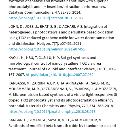
synthesis of anatase and brookite nanotubes with superior
photocatalytic and Li+ insertion/extraction performances.
Catalysis Communications, 47, 32–35. 2014.
https://doi.org/10.1016/j.catcom.2013.12.017
JOHN, D., JOSE, J., BHAT, S. G., & ACHARI, V. S. Integration of
heterogeneous photocatalysis and persulfate based oxidation
using TiO2-reduced graphene oxide for water decontamination
and disinfection. Heliyon, 7(7), e07451. 2021.
https://doi.org/10.1016/j.heliyon.2021.e07451
KAO, L. H., HSU, T. C., & LU, H. Y. Sol-gel synthesis and
morphological control of nanocrystalline TiO2 via urea
treatment. Journal of Colloid and Interface Science, 316(1), 160–
167. 2007.
https://doi.org/10.1016/j.jcis.2007.07.062
KARBASSI, M., ZARRINTAJ, P., GHAFARINAZARI, A., SAEB, M. R.,
MOHAMMADI, M. R., YAZDANPANAH, A., RAJADAS, J., & MOZAFARI,
M. Microemulsion-based synthesis of a visible-light-responsive Si-
doped TiO2 photocatalyst and its photodegradation efficiency
potential. Materials Chemistry and Physics, 220, 374–382. 2018.
https://doi.org/10.1016/j.matchemphys.2018.08.078
KARGAR, F., BEMANI, A., SAYADI, M. H., & AHMADPOUR, N.
Synthesis of modified beta bismuth oxide by titanium oxide and