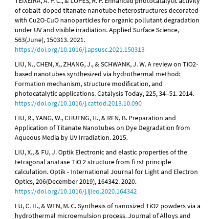
TEIXEIRA, A. P. C., & LOPES, R. P. Enhanced photocatalytic activity
of cobalt-doped titanate nanotube heterostructures decorated
with Cu2O-CuO nanoparticles for organic pollutant degradation
under UV and visible irradiation. Applied Surface Science,
563(June), 150313. 2021.
https://doi.org/10.1016/j.apsusc.2021.150313
LIU, N., CHEN, X., ZHANG, J., & SCHWANK, J. W. A review on TiO2-
based nanotubes synthesized via hydrothermal method:
Formation mechanism, structure modification, and
photocatalytic applications. Catalysis Today, 225, 34–51. 2014.
https://doi.org/10.1016/j.cattod.2013.10.090
LIU, R., YANG, W., CHUENG, H., & REN, B. Preparation and
Application of Titanate Nanotubes on Dye Degradation from
Aqueous Media by UV Irradiation. 2015.
LIU, X., & FU, J. Optik Electronic and elastic properties of the
tetragonal anatase TiO 2 structure from fi rst principle
calculation. Optik - International Journal for Light and Electron
Optics, 206(December 2019), 164342. 2020.
https://doi.org/10.1016/j.ijleo.2020.164342
LU, C. H., & WEN, M. C. Synthesis of nanosized TiO2 powders via a
hydrothermal microemulsion process. Journal of Alloys and