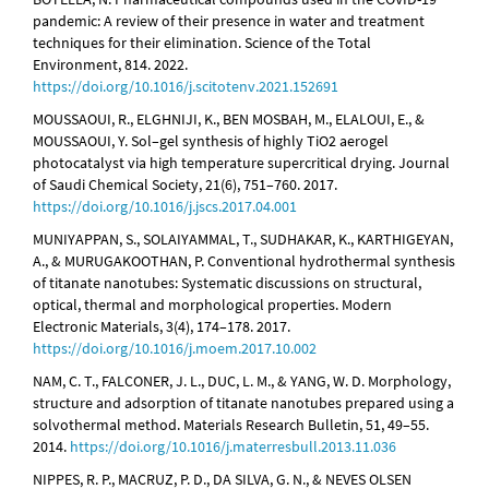
pandemic: A review of their presence in water and treatment
techniques for their elimination. Science of the Total
Environment, 814. 2022.
https://doi.org/10.1016/j.scitotenv.2021.152691
MOUSSAOUI, R., ELGHNIJI, K., BEN MOSBAH, M., ELALOUI, E., &
MOUSSAOUI, Y. Sol–gel synthesis of highly TiO2 aerogel
photocatalyst via high temperature supercritical drying. Journal
of Saudi Chemical Society, 21(6), 751–760. 2017.
https://doi.org/10.1016/j.jscs.2017.04.001
MUNIYAPPAN, S., SOLAIYAMMAL, T., SUDHAKAR, K., KARTHIGEYAN,
A., & MURUGAKOOTHAN, P. Conventional hydrothermal synthesis
of titanate nanotubes: Systematic discussions on structural,
optical, thermal and morphological properties. Modern
Electronic Materials, 3(4), 174–178. 2017.
https://doi.org/10.1016/j.moem.2017.10.002
NAM, C. T., FALCONER, J. L., DUC, L. M., & YANG, W. D. Morphology,
structure and adsorption of titanate nanotubes prepared using a
solvothermal method. Materials Research Bulletin, 51, 49–55.
2014.
https://doi.org/10.1016/j.materresbull.2013.11.036
NIPPES, R. P., MACRUZ, P. D., DA SILVA, G. N., & NEVES OLSEN