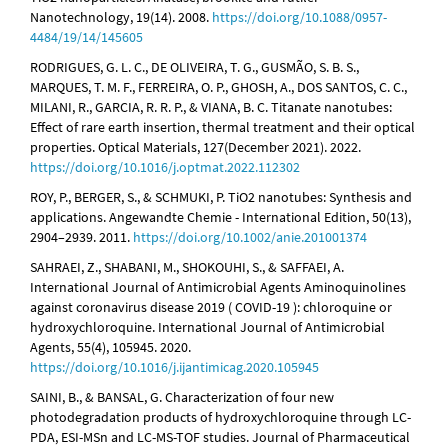
Nanotechnology, 19(14). 2008.
https://doi.org/10.1088/0957-
4484/19/14/145605
RODRIGUES, G. L. C., DE OLIVEIRA, T. G., GUSMÃO, S. B. S.,
MARQUES, T. M. F., FERREIRA, O. P., GHOSH, A., DOS SANTOS, C. C.,
MILANI, R., GARCIA, R. R. P., & VIANA, B. C. Titanate nanotubes:
Effect of rare earth insertion, thermal treatment and their optical
properties. Optical Materials, 127(December 2021). 2022.
https://doi.org/10.1016/j.optmat.2022.112302
ROY, P., BERGER, S., & SCHMUKI, P. TiO2 nanotubes: Synthesis and
applications. Angewandte Chemie - International Edition, 50(13),
2904–2939. 2011.
https://doi.org/10.1002/anie.201001374
SAHRAEI, Z., SHABANI, M., SHOKOUHI, S., & SAFFAEI, A.
International Journal of Antimicrobial Agents Aminoquinolines
against coronavirus disease 2019 ( COVID-19 ): chloroquine or
hydroxychloroquine. International Journal of Antimicrobial
Agents, 55(4), 105945. 2020.
https://doi.org/10.1016/j.ijantimicag.2020.105945
SAINI, B., & BANSAL, G. Characterization of four new
photodegradation products of hydroxychloroquine through LC-
PDA, ESI-MSn and LC-MS-TOF studies. Journal of Pharmaceutical