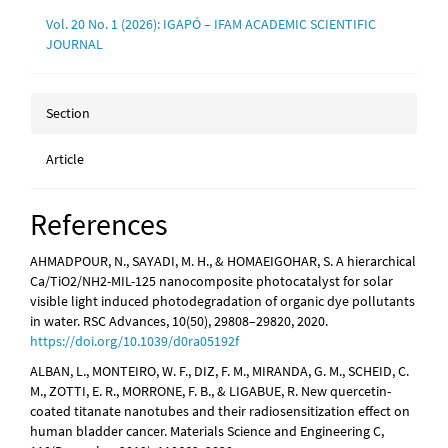
Vol. 20 No. 1 (2026): IGAPÓ – IFAM ACADEMIC SCIENTIFIC
JOURNAL
Section
Article
References
AHMADPOUR, N., SAYADI, M. H., & HOMAEIGOHAR, S. A hierarchical
Ca/TiO2/NH2-MIL-125 nanocomposite photocatalyst for solar
visible light induced photodegradation of organic dye pollutants
in water. RSC Advances, 10(50), 29808–29820, 2020.
https://doi.org/10.1039/d0ra05192f
ALBAN, L., MONTEIRO, W. F., DIZ, F. M., MIRANDA, G. M., SCHEID, C.
M., ZOTTI, E. R., MORRONE, F. B., & LIGABUE, R. New quercetin-
coated titanate nanotubes and their radiosensitization effect on
human bladder cancer. Materials Science and Engineering C,