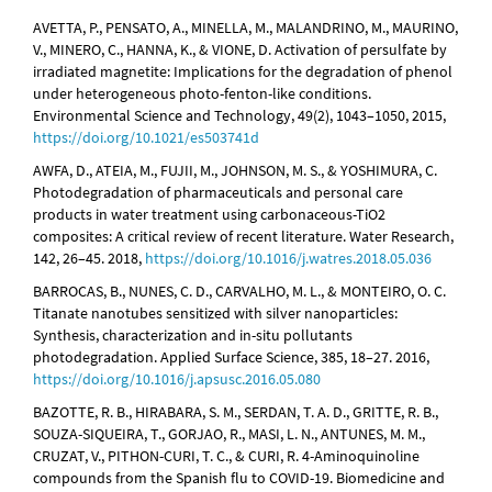
AVETTA, P., PENSATO, A., MINELLA, M., MALANDRINO, M., MAURINO,
V., MINERO, C., HANNA, K., & VIONE, D. Activation of persulfate by
irradiated magnetite: Implications for the degradation of phenol
under heterogeneous photo-fenton-like conditions.
Environmental Science and Technology, 49(2), 1043–1050, 2015,
https://doi.org/10.1021/es503741d
AWFA, D., ATEIA, M., FUJII, M., JOHNSON, M. S., & YOSHIMURA, C.
Photodegradation of pharmaceuticals and personal care
products in water treatment using carbonaceous-TiO2
composites: A critical review of recent literature. Water Research,
142, 26–45. 2018,
https://doi.org/10.1016/j.watres.2018.05.036
BARROCAS, B., NUNES, C. D., CARVALHO, M. L., & MONTEIRO, O. C.
Titanate nanotubes sensitized with silver nanoparticles:
Synthesis, characterization and in-situ pollutants
photodegradation. Applied Surface Science, 385, 18–27. 2016,
https://doi.org/10.1016/j.apsusc.2016.05.080
BAZOTTE, R. B., HIRABARA, S. M., SERDAN, T. A. D., GRITTE, R. B.,
SOUZA-SIQUEIRA, T., GORJAO, R., MASI, L. N., ANTUNES, M. M.,
CRUZAT, V., PITHON-CURI, T. C., & CURI, R. 4-Aminoquinoline
compounds from the Spanish flu to COVID-19. Biomedicine and