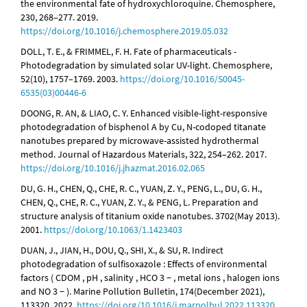
the environmental fate of hydroxychloroquine. Chemosphere,
230, 268–277. 2019.
https://doi.org/10.1016/j.chemosphere.2019.05.032
DOLL, T. E., & FRIMMEL, F. H. Fate of pharmaceuticals -
Photodegradation by simulated solar UV-light. Chemosphere,
52(10), 1757–1769. 2003.
https://doi.org/10.1016/S0045-
6535(03)00446-6
DOONG, R. AN, & LIAO, C. Y. Enhanced visible-light-responsive
photodegradation of bisphenol A by Cu, N-codoped titanate
nanotubes prepared by microwave-assisted hydrothermal
method. Journal of Hazardous Materials, 322, 254–262. 2017.
https://doi.org/10.1016/j.jhazmat.2016.02.065
DU, G. H., CHEN, Q., CHE, R. C., YUAN, Z. Y., PENG, L., DU, G. H.,
CHEN, Q., CHE, R. C., YUAN, Z. Y., & PENG, L. Preparation and
structure analysis of titanium oxide nanotubes. 3702(May 2013).
2001.
https://doi.org/10.1063/1.1423403
DUAN, J., JIAN, H., DOU, Q., SHI, X., & SU, R. Indirect
photodegradation of sulfisoxazole : Effects of environmental
factors ( CDOM , pH , salinity , HCO 3 − , metal ions , halogen ions
and NO 3 − ). Marine Pollution Bulletin, 174(December 2021),
113320. 2022.
https://doi.org/10.1016/j.marpolbul.2022.113320