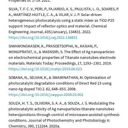
Properties of. 1–19. 2021.
SILVA, T. F. C. V., PERI, P., FAJARDO, A. S., PAULISTA, L. O., SOARES, P.
A., MARTÍNEZ-HUITLE, C. A., & VILAR, V. J. P. Solar-driven
heterogeneous photocatalysis using a static mixer as TiO2-P25
support: Impact of reflector optics and material. Chemical
Engineering Journal, 435(January), 134831. 2022.
https://doi.org/10.1016/j.cej.2022.134831
SIWAWONGKASEM, K., PRASOETSOPHA, N., KASIAN, P.,
WONGPRATAT, U., & MAENSIRI, S. The Effect of Ag nanoparticles
on electrochemical properties of Titanate nanotubes electrode
materials. Materials Today: Proceedings, 17, 1293–1301. 2019.
https://doi.org/10.1016/j.matpr.2019.06.023
SOBANA, N., SELVAM, K., & SWAMINATHAN, M. Optimization of
photocatalytic degradation conditions of Direct Red 23 using
nano-Ag doped TiO 2. 62, 648–653. 2008.
https://doi.org/10.1016/j.seppur.2008.03.002
SOUZA, H. T. S., OLIVEIRA, S. A. A., & SOUZA, J. S. Modulating the
photocatalytic activity of Ag nanoparticles-titanate nanotubes
heterojunctions through control of microwave-assisted synthesis
conditions. Journal of Photochemistry and Photobiology A:
Chemistry, 390, 112264. 2020a.