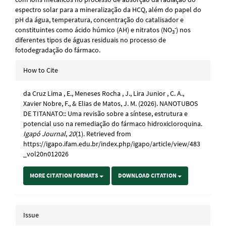
espectro solar para a mineralização da HCQ, além do papel do
pH da água, temperatura, concentração do catalisador e
-
constituintes como ácido húmico (AH) e nitratos (NO
) nos
3
diferentes tipos de águas residuais no processo de
fotodegradação do fármaco.
Article
How to Cite
Details
da Cruz Lima , E., Meneses Rocha , J., Lira Junior , C. A.,
Xavier Nobre, F., & Elias de Matos, J. M. (2026). NANOTUBOS
DE TITANATO:: Uma revisão sobre a síntese, estrutura e
potencial uso na remediação do fármaco hidroxicloroquina.
Igapó Journal
,
20
(1). Retrieved from
https://igapo.ifam.edu.br/index.php/igapo/article/view/483
_vol20n012026
MORE CITATION FORMATS
DOWNLOAD CITATION
Issue