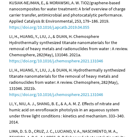
KUSIAK-NEJMAN, E., & MORAWSKI, A. W. TiO2/graphene-based
nanocomposites for water treatment: A brief overview of charge
carrier transfer, antimicrobial and photocatalytic performance.
Applied Catalysis B: Environmental, 253, 179–186. 2019.
https://doi.org/10.1016/j.apcatb.2019.04.055
LI, H., HUANG, Y., LIU, J., & DUAN, H. Chemosphere
Hydrothermally synthesized titanate nanomaterials for the
removal of heavy metals and radionuclides from water : A review.
Chemosphere, 282(May), 131046. 2021a.
https://doi.org/10.1016/j.chemosphere.2021.131046
LI, H., HUANG, Y., LIU, J., & DUAN, H. Hydrothermally synthesized
titanate nanomaterials for the removal of heavy metals and
radionuclides from water: A review. Chemosphere, 282(May),
131046. 2021b.
https://doi.org/10.1016/j.chemosphere.2021.131046
LI, Y., NIU, A. J., SHANG, B. E., & A, A. M. Z. Effects of nitrate and
humic acid on enrofloxacin photolysis in an aqueous system
under three light conditions : kinetics and mechanism. 333–340.
2014.
LIMA, D. S. D., CRUZ, J. C., LUCIANO, V. A., NASCIMENTO, M. A.,