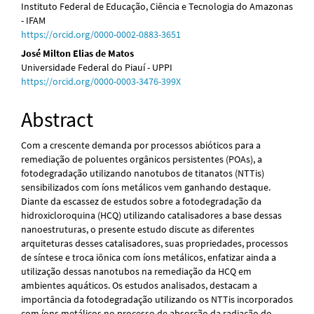
Instituto Federal de Educação, Ciência e Tecnologia do Amazonas
- IFAM
https://orcid.org/0000-0002-0883-3651
José Milton Elias de Matos
Universidade Federal do Piauí - UPPI
https://orcid.org/0000-0003-3476-399X
Abstract
Com a crescente demanda por processos abióticos para a
remediação de poluentes orgânicos persistentes (POAs), a
fotodegradação utilizando nanotubos de titanatos (NTTis)
sensibilizados com íons metálicos vem ganhando destaque.
Diante da escassez de estudos sobre a fotodegradação da
hidroxicloroquina (HCQ) utilizando catalisadores a base dessas
nanoestruturas, o presente estudo discute as diferentes
arquiteturas desses catalisadores, suas propriedades, processos
de síntese e troca iônica com íons metálicos, enfatizar ainda a
utilização dessas nanotubos na remediação da HCQ em
ambientes aquáticos. Os estudos analisados, destacam a
importância da fotodegradação utilizando os NTTis incorporados
com íons metálicos no processo de absorção da radiação do