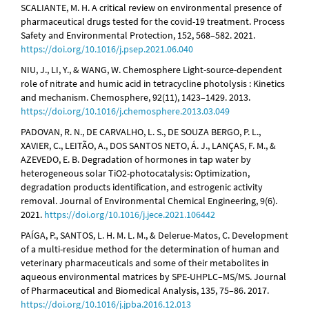
SCALIANTE, M. H. A critical review on environmental presence of
pharmaceutical drugs tested for the covid-19 treatment. Process
Safety and Environmental Protection, 152, 568–582. 2021.
https://doi.org/10.1016/j.psep.2021.06.040
NIU, J., LI, Y., & WANG, W. Chemosphere Light-source-dependent
role of nitrate and humic acid in tetracycline photolysis : Kinetics
and mechanism. Chemosphere, 92(11), 1423–1429. 2013.
https://doi.org/10.1016/j.chemosphere.2013.03.049
PADOVAN, R. N., DE CARVALHO, L. S., DE SOUZA BERGO, P. L.,
XAVIER, C., LEITÃO, A., DOS SANTOS NETO, Á. J., LANÇAS, F. M., &
AZEVEDO, E. B. Degradation of hormones in tap water by
heterogeneous solar TiO2-photocatalysis: Optimization,
degradation products identification, and estrogenic activity
removal. Journal of Environmental Chemical Engineering, 9(6).
2021.
https://doi.org/10.1016/j.jece.2021.106442
PAÍGA, P., SANTOS, L. H. M. L. M., & Delerue-Matos, C. Development
of a multi-residue method for the determination of human and
veterinary pharmaceuticals and some of their metabolites in
aqueous environmental matrices by SPE-UHPLC–MS/MS. Journal
of Pharmaceutical and Biomedical Analysis, 135, 75–86. 2017.
https://doi.org/10.1016/j.jpba.2016.12.013