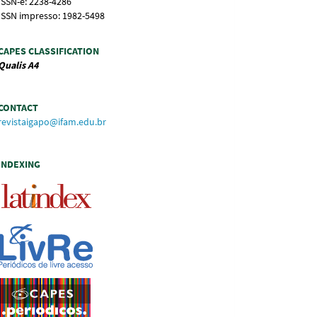
ISSN-e: 2238-4286
ISSN impresso: 1982-5498
CAPES CLASSIFICATION
Qualis
A4
CONTACT
revistaigapo@ifam.edu.br
INDEXING