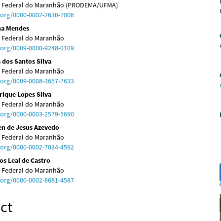
e Federal do Maranhão (PRODEMA/UFMA)
d.org/0000-0002-2630-7006
ana Mendes
e Federal do Maranhão
d.org/0009-0000-9248-0109
a dos Santos Silva
e Federal do Maranhão
d.org/0009-0008-3657-7633
rique Lopes Silva
e Federal do Maranhão
d.org/0000-0003-2579-5690
en de Jesus Azevedo
e Federal do Maranhão
d.org/0000-0002-7034-4592
os Leal de Castro
e Federal do Maranhão
d.org/0000-0002-8681-4587
ct