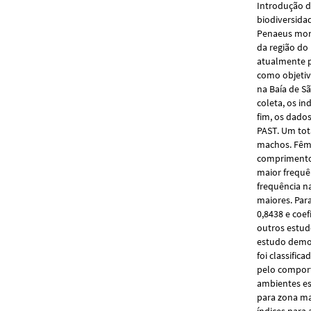
Introdução d
biodiversida
Penaeus mono
da região do 
atualmente p
como objetiv
na Baía de S
coleta, os i
fim, os dados
PAST. Um tot
machos. Fêm
comprimento 
maior frequê
frequência n
maiores. Para
0,8438 e coe
outros estud
estudo demon
foi classifi
pelo comport
ambientes es
para zona ma