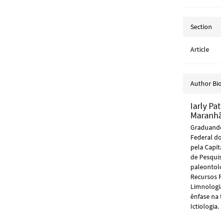
Section
Article
Author Bi
Iarly Pa
Maranh
Graduando
Federal d
pela Capit
de Pesquis
paleontolo
Recursos 
Limnologia
ênfase na 
Ictiologia.