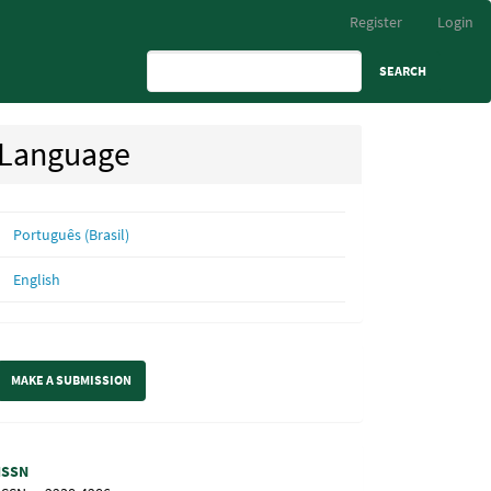
Register
Login
SEARCH
Language
Português (Brasil)
English
ake
MAKE A SUBMISSION
ubmission
Information
ISSN