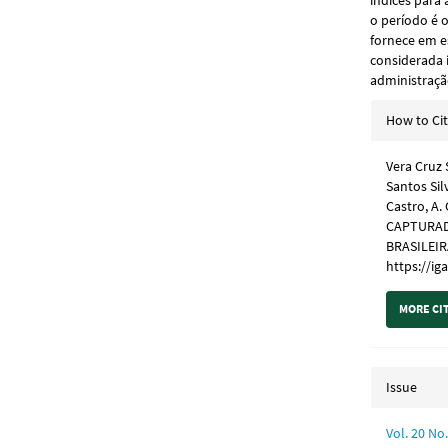
índices para
o período é 
fornece em es
considerada 
administraçã
Articl
How to Ci
Detail
Vera Cruz S
Santos Sil
Castro, A
CAPTURAD
BRASILEIR
https://i
MORE CI
Issue
Vol. 20 N