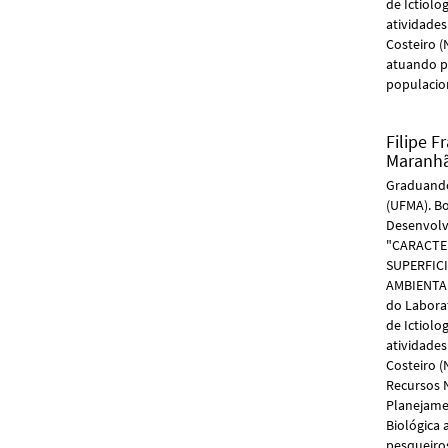
de Ictiol
atividade
Costeiro (
atuando p
populacion
Filipe F
Maranh
Graduando
(UFMA). Bo
Desenvolv
"CARACTE
SUPERFICI
AMBIENTAI
do Labora
de Ictiol
atividade
Costeiro (
Recursos 
Planejame
Biológica
pesqueiros