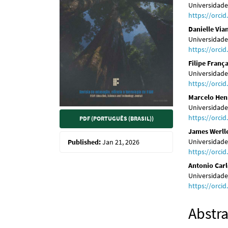
Universidad
https://orci
Danielle Vi
Universidad
https://orci
Filipe Franç
Universidad
https://orci
Marcelo Hen
Universidad
https://orci
PDF (PORTUGUÊS (BRASIL))
James Werll
Universidad
Published:
Jan 21, 2026
https://orci
Antonio Carl
Universidad
https://orci
Abstra