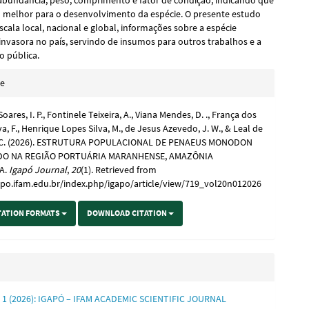
 abundância, peso, comprimento e fator de condição, indicando que
o melhor para o desenvolvimento da espécie. O presente estudo
cala local, nacional e global, informações sobre a espécie
invasora no país, servindo de insumos para outros trabalhos e a
o pública.
e
te
s
oares, I. P., Fontinele Teixeira, A., Viana Mendes, D. ., França dos
va, F., Henrique Lopes Silva, M., de Jesus Azevedo, J. W., & Leal de
. C. (2026). ESTRUTURA POPULACIONAL DE PENAEUS MONODON
O NA REGIÃO PORTUÁRIA MARANHENSE, AMAZÔNIA
A.
Igapó Journal
,
20
(1). Retrieved from
gapo.ifam.edu.br/index.php/igapo/article/view/719_vol20n012026
TATION FORMATS
DOWNLOAD CITATION
o. 1 (2026): IGAPÓ – IFAM ACADEMIC SCIENTIFIC JOURNAL