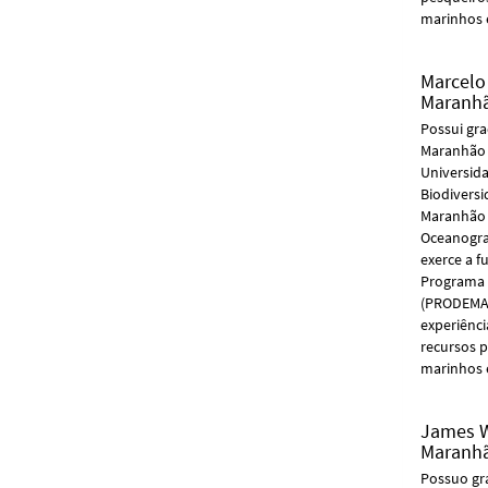
marinhos 
Marcelo
Maranh
Possui gr
Maranhão 
Universid
Biodivers
Maranhão 
Oceanogra
exerce a 
Programa 
(PRODEMA)
experiênci
recursos p
marinhos 
James W
Maranh
Possuo gr