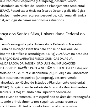
ogia e Recursos Pesqueiros (LABIRpesq), desenvolvendo
s vinculado ao Núcleo de Estudos e Planejamento Ambiental
NEPAC). Possui experiência na área de Oceanografia Biológica
rincipalmente com recursos pesqueiros, ictiofauna, dinâmica
al, ecologia de peixes marinhos e estuarinos.
rança dos Santos Silva,
Universidade Federal do
ão
 em Oceanografia pela Universidade Federal do Maranhão
lsista de Iniciação Científica pelo Conselho Nacional de
imento Científico e Tecnológico (CNPq) 2024/2025 na pesquisa
RIZAÇÃO DAS VARIÁVEIS FÍSICO-QUÍMICAS DA ÁGUA
AL DA LAGOA DA JANSEN, SÃO LUÍS MA: IMPLICAÇÕES
S E CONSIDERAÇÕES PARA A GESTÃO SUSTENTÁVEL". Estagiário
tório de Aquicultura e Maricultura (AQUALAB) e do Laboratório
ogia e Recursos Pesqueiros (LABIRpesq), desenvolvendo
s vinculado ao Núcleo de Estudos e Planejamento Ambiental
NEPAC). Estagiário na Secretária de Estado do Meio Ambiente e
Naturais (SEMA) atuando pela Superintendência de
nto e Monitoramento. Tem experiência na área de Oceanografia
 atuando principalmente nos seguintes temas: recursos
, ictiofauna, dinâmica populacional, ecologia de peixes