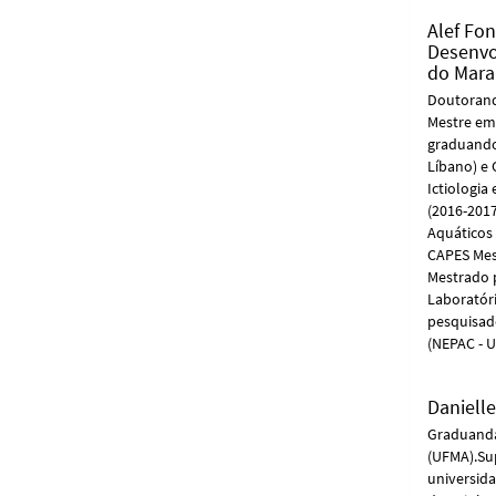
Alef Fon
Desenvo
do Mar
Doutoran
Mestre em
graduando
Líbano) e
Ictiologi
(2016-201
Aquáticos 
CAPES Mest
Mestrado 
Laboratóri
pesquisad
(NEPAC - 
Daniell
Graduanda
(UFMA).Sup
universida