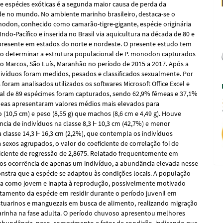
e espécies exóticas é a segunda maior causa de perda da
de no mundo. No ambiente marinho brasileiro, destaca-se o
don, conhecido como camarão-tigre-gigante, espécie originária
Indo-Pacífico e inserida no Brasil via aquicultura na década de 80 e
resente em estados do norte e nordeste. O presente estudo tem
o determinar a estrutura populacional de P. monodon capturados
ão Marcos, São Luís, Maranhão no período de 2015 a 2017. Após a
ndivíduos foram medidos, pesados e classificados sexualmente. Por
 foram analisados utilizados os softwares Microsoft Office Excel e
al de 89 espécimes foram capturados, sendo 62,9% fêmeas e 37,1%
eas apresentaram valores médios mais elevados para
(10,5 cm) e peso (8,55 g) que machos (8,6 cm e 4,49 g). Houve
ncia de indivíduos na classe 8,3 Ⱶ 10,3 cm (42,7%) e menor
a classe 14,3 Ⱶ 16,3 cm (2,2%), que contempla os indivíduos
 sexos agrupados, o valor do coeficiente de correlação foi de
ficiente de regressão de 2,8675. Relatado frequentemente em
os ocorrência de apenas um indivíduo, a abundância elevada nesse
stra que a espécie se adaptou às condições locais. A população
cada como jovem e inapta à reprodução, possivelmente motivado
amento da espécie em residir durante o período juvenil em
tuarinos e manguezais em busca de alimento, realizando migração
rinha na fase adulta. O período chuvoso apresentou melhores