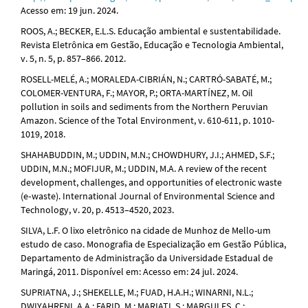
Acesso em: 19 jun. 2024.
ROOS, A.; BECKER, E.L.S. Educação ambiental e sustentabilidade.
Revista Eletrônica em Gestão, Educação e Tecnologia Ambiental,
v. 5, n. 5, p. 857–866. 2012.
ROSELL-MELÉ, A.; MORALEDA-CIBRIÁN, N.; CARTRÓ-SABATÉ, M.;
COLOMER-VENTURA, F.; MAYOR, P.; ORTA-MARTÍNEZ, M. Oil
pollution in soils and sediments from the Northern Peruvian
Amazon. Science of the Total Environment, v. 610-611, p. 1010-
1019, 2018.
SHAHABUDDIN, M.; UDDIN, M.N.; CHOWDHURY, J.I.; AHMED, S.F.;
UDDIN, M.N.; MOFIJUR, M.; UDDIN, M.A. A review of the recent
development, challenges, and opportunities of electronic waste
(e‑waste). International Journal of Environmental Science and
Technology, v. 20, p. 4513–4520, 2023.
SILVA, L.F. O lixo eletrônico na cidade de Munhoz de Mello-um
estudo de caso. Monografia de Especialização em Gestão Pública,
Departamento de Administração da Universidade Estadual de
Maringá, 2011. Disponível em: Acesso em: 24 jul. 2024.
SUPRIATNA, J.; SHEKELLE, M.; FUAD, H.A.H.; WINARNI, N.L.;
DWIYAHRENI, A.A.; FARID, M.; MARIATI, S.; MARGULES, C.;