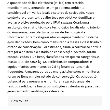
A quantidade de lixo eletrônico (
e
-Lixo) tem crescido
mundialmente, tornando-se um problema ambiental
considerável em vários locais e setores da sociedade. Nesse
contexto, o presente trabalho teve por objetivo identificar e
avaliar o
e
-Lixo produzido pelo IFAM
campus
Coari, uma
instituição de ensino técnico e tecnológico localizada no interior
do Amazonas, com oferta de cursos de Tecnologia da
Informação. Foram categorizados os equipamentos obsoletos
e/ou danificados, bem como mensurado a massa e classificado o
estado de conservação. Foi estimada, ainda, a correlação entre a
categoria do item e o estado de conservação. Ao todo, foram
contabilizados 1176 itens, classificados em quatro categorias, e
massa total de 855,6 kg. Os periféricos de computadores e
equipamentos com menos de 2,5 kg foram os itens mais
frequentes. Armazenadores de energia, televisores e monitores
foram os itens em pior estado de conservação. Os achados têm
potencial para mensurar e monitorar a geração anual de
resíduos sólidos, na busca por soluções sustentáveis para o seu
gerenciamento, reutilização e descarte.
Article
How to Cite
Details