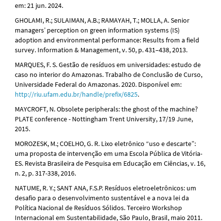
em: 21 jun. 2024.
GHOLAMI, R.; SULAIMAN, A.B.; RAMAYAH, T.; MOLLA, A. Senior
managers’ perception on green information systems (IS)
adoption and environmental performance: Results from a field
survey. Information & Management, v. 50, p. 431–438, 2013.
MARQUES, F. S. Gestão de resíduos em universidades: estudo de
caso no interior do Amazonas. Trabalho de Conclusão de Curso,
Universidade Federal do Amazonas. 2020. Disponível em:
http://riu.ufam.edu.br/handle/prefix/6825
.
MAYCROFT, N. Obsolete peripherals: the ghost of the machine?
PLATE conference - Nottingham Trent University, 17/19 June,
2015.
MOROZESK, M.; COELHO, G. R. Lixo eletrônico “uso e descarte”:
uma proposta de intervenção em uma Escola Pública de Vitória-
ES. Revista Brasileira de Pesquisa em Educação em Ciências, v. 16,
n. 2, p. 317-338, 2016.
NATUME, R. Y.; SANT ANA, F.S.P. Resíduos eletroeletrônicos: um
desafio para o desenvolvimento sustentável e a nova lei da
Política Nacional de Resíduos Sólidos. Terceiro Workshop
Internacional em Sustentabilidade, São Paulo, Brasil, maio 2011.