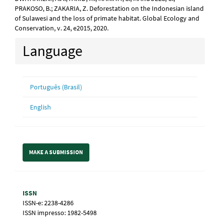
PRAKOSO, B.; ZAKARIA, Z. Deforestation on the Indonesian island
of Sulawesi and the loss of primate habitat. Global Ecology and
Conservation, v. 24, e2015, 2020.
Language
Português (Brasil)
English
Make
MAKE A SUBMISSION
a
Submission
Information
ISSN
ISSN-e: 2238-4286
ISSN impresso: 1982-5498