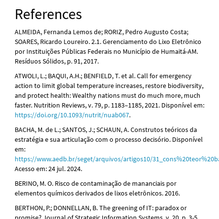
References
ALMEIDA, Fernanda Lemos de; RORIZ, Pedro Augusto Costa;
SOARES, Ricardo Loureiro. 2.1. Gerenciamento do Lixo Eletrônico
por Instituições Públicas Federais no Município de Humaitá-AM.
Resíduos Sólidos, p. 91, 2017.
ATWOLI, L.; BAQUI, A.H.; BENFIELD, T. et al. Call for emergency
action to limit global temperature increases, restore biodiversity,
and protect health: Wealthy nations must do much more, much
faster. Nutrition Reviews, v. 79, p. 1183–1185, 2021. Disponível em:
https://doi.org/10.1093/nutrit/nuab067
.
BACHA, M. de L.; SANTOS, J.; SCHAUN, A. Construtos teóricos da
estratégia e sua articulação com o processo decisório. Disponível
em:
https://www.aedb.br/seget/arquivos/artigos10/31_cons%20teor%20b
Acesso em: 24 jul. 2024.
BERINO, M. O. Risco de contaminação de mananciais por
elementos químicos derivados de lixos eletrônicos. 2016.
BERTHON, P.; DONNELLAN, B. The greening of IT: paradox or
promise? Journal of Strategic Information Systems, v. 20, p. 3-5,