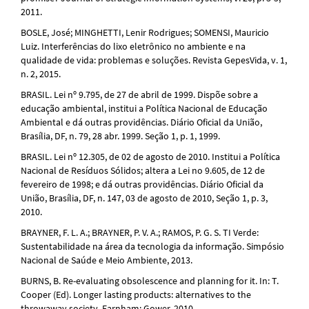
2011.
BOSLE, José; MINGHETTI, Lenir Rodrigues; SOMENSI, Mauricio
Luiz. Interferências do lixo eletrônico no ambiente e na
qualidade de vida: problemas e soluções. Revista GepesVida, v. 1,
n. 2, 2015.
BRASIL. Lei nº 9.795, de 27 de abril de 1999. Dispõe sobre a
educação ambiental, institui a Política Nacional de Educação
Ambiental e dá outras providências. Diário Oficial da União,
Brasília, DF, n. 79, 28 abr. 1999. Seção 1, p. 1, 1999.
BRASIL. Lei nº 12.305, de 02 de agosto de 2010. Institui a Política
Nacional de Resíduos Sólidos; altera a Lei no 9.605, de 12 de
fevereiro de 1998; e dá outras providências. Diário Oficial da
União, Brasília, DF, n. 147, 03 de agosto de 2010, Seção 1, p. 3,
2010.
BRAYNER, F. L. A.; BRAYNER, P. V. A.; RAMOS, P. G. S. TI Verde:
Sustentabilidade na área da tecnologia da informação. Simpósio
Nacional de Saúde e Meio Ambiente, 2013.
BURNS, B. Re-evaluating obsolescence and planning for it. In: T.
Cooper (Ed). Longer lasting products: alternatives to the
throwaway society. Farnham: Gower, 2010.