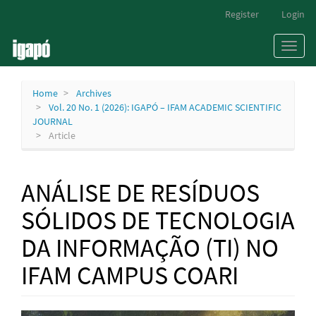
Main
Register
Login
Navigation
Main
Toggl
Content
naviga
Sidebar
Home
Archives
Vol. 20 No. 1 (2026): IGAPÓ – IFAM ACADEMIC SCIENTIFIC
JOURNAL
Article
ANÁLISE DE RESÍDUOS
SÓLIDOS DE TECNOLOGIA
DA INFORMAÇÃO (TI) NO
IFAM CAMPUS COARI