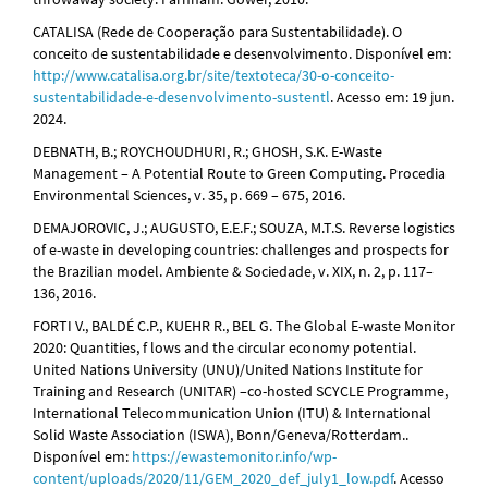
CATALISA (Rede de Cooperação para Sustentabilidade). O
conceito de sustentabilidade e desenvolvimento. Disponível em:
http://www.catalisa.org.br/site/textoteca/30-o-conceito-
sustentabilidade-e-desenvolvimento-sustentl
. Acesso em: 19 jun.
2024.
DEBNATH, B.; ROYCHOUDHURI, R.; GHOSH, S.K. E-Waste
Management – A Potential Route to Green Computing. Procedia
Environmental Sciences, v. 35, p. 669 – 675, 2016.
DEMAJOROVIC, J.; AUGUSTO, E.E.F.; SOUZA, M.T.S. Reverse logistics
of e-waste in developing countries: challenges and prospects for
the Brazilian model. Ambiente & Sociedade, v. XIX, n. 2, p. 117–
136, 2016.
FORTI V., BALDÉ C.P., KUEHR R., BEL G. The Global E-waste Monitor
2020: Quantities, f lows and the circular economy potential.
United Nations University (UNU)/United Nations Institute for
Training and Research (UNITAR) –co-hosted SCYCLE Programme,
International Telecommunication Union (ITU) & International
Solid Waste Association (ISWA), Bonn/Geneva/Rotterdam..
Disponível em:
https://ewastemonitor.info/wp-
content/uploads/2020/11/GEM_2020_def_july1_low.pdf
. Acesso