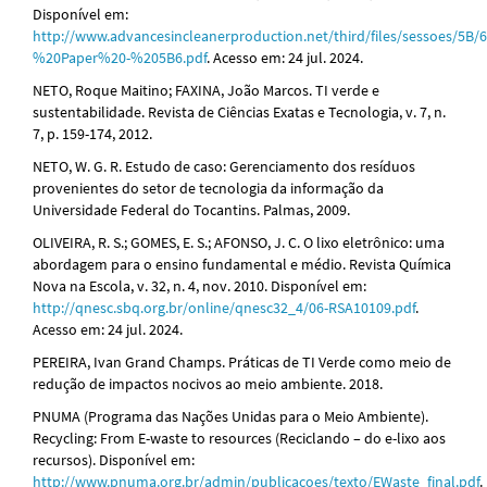
Disponível em:
http://www.advancesincleanerproduction.net/third/files/sessoes/5
%20Paper%20-%205B6.pdf
. Acesso em: 24 jul. 2024.
NETO, Roque Maitino; FAXINA, João Marcos. TI verde e
sustentabilidade. Revista de Ciências Exatas e Tecnologia, v. 7, n.
7, p. 159-174, 2012.
NETO, W. G. R. Estudo de caso: Gerenciamento dos resíduos
provenientes do setor de tecnologia da informação da
Universidade Federal do Tocantins. Palmas, 2009.
OLIVEIRA, R. S.; GOMES, E. S.; AFONSO, J. C. O lixo eletrônico: uma
abordagem para o ensino fundamental e médio. Revista Química
Nova na Escola, v. 32, n. 4, nov. 2010. Disponível em:
http://qnesc.sbq.org.br/online/qnesc32_4/06-RSA10109.pdf
.
Acesso em: 24 jul. 2024.
PEREIRA, Ivan Grand Champs. Práticas de TI Verde como meio de
redução de impactos nocivos ao meio ambiente. 2018.
PNUMA (Programa das Nações Unidas para o Meio Ambiente).
Recycling: From E-waste to resources (Reciclando – do e-lixo aos
recursos). Disponível em:
http://www.pnuma.org.br/admin/publicacoes/texto/EWaste_final.pdf
.