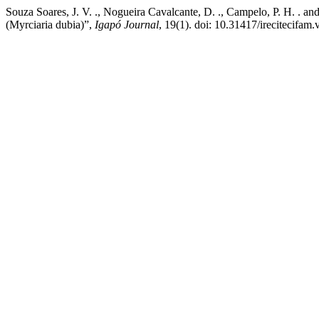
Souza Soares, J. V. ., Nogueira Cavalcante, D. ., Campelo
(Myrciaria dubia)”,
Igapó Journal
, 19(1). doi: 10.31417/irecitecifam.