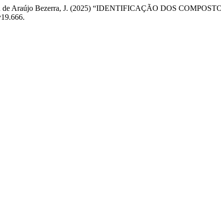
, P. H. . and de Araújo Bezerra, J. (2025) “IDENTIFICAÇÃO 
v19.666.